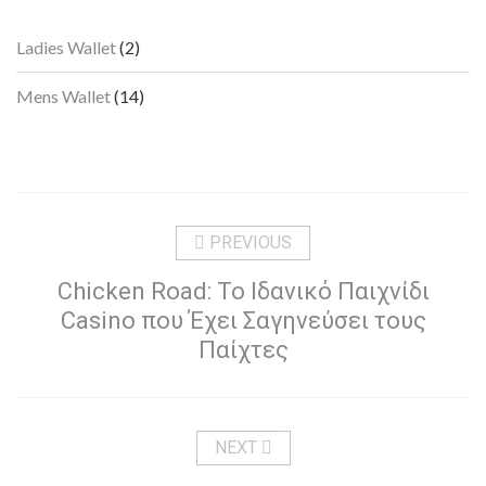
2
Ladies Wallet
2
products
14
Mens Wallet
14
products
PREVIOUS
Chicken Road: Το Ιδανικό Παιχνίδι
Casino που Έχει Σαγηνεύσει τους
Παίχτες
NEXT