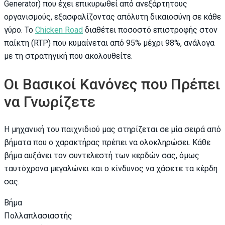
Generator) που έχει επικυρωθεί από ανεξάρτητους
οργανισμούς, εξασφαλίζοντας απόλυτη δικαιοσύνη σε κάθε
γύρο. Το
Chicken Road
διαθέτει ποσοστό επιστροφής στον
παίκτη (RTP) που κυμαίνεται από 95% μέχρι 98%, ανάλογα
με τη στρατηγική που ακολουθείτε.
Οι Βασικοί Κανόνες που Πρέπει
να Γνωρίζετε
Η μηχανική του παιχνιδιού μας στηρίζεται σε μία σειρά από
βήματα που ο χαρακτήρας πρέπει να ολοκληρώσει. Κάθε
βήμα αυξάνει τον συντελεστή των κερδών σας, όμως
ταυτόχρονα μεγαλώνει και ο κίνδυνος να χάσετε τα κέρδη
σας.
Βήμα
Πολλαπλασιαστής