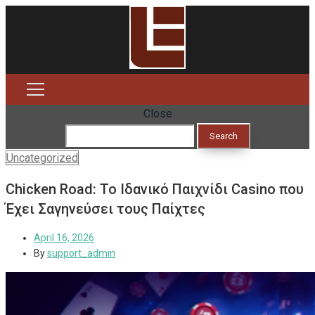
Close
Search
for:
Uncategorized
Chicken Road: Το Ιδανικό Παιχνίδι Casino που
Έχει Σαγηνεύσει τους Παίχτες
April 16, 2026
By
support_admin