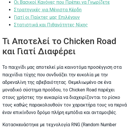
Οι Βασικοί Κανόνες που Πρέπει να Γνωρίζετε
Στρατηγικές για Μέγιστα Κέρδη
Γιατί οι Παίκτες μας Επιλέγουν
Στατιστικά και Πιθανότητες Νίκης
Τι Αποτελεί το Chicken Road
και Γιατί Διαφέρει
Το παιχνίδι μας αποτελεί μία καινοτόμα προσέγγιση στα
παιχνίδια τύχης που συνδυάζει την ευκολία με την
αδρεναλίνη της αβεβαιότητας. Θεμελιωμένο σε ένα
μοναδικό σύστημα προόδου, το Chicken Road παρέχει
στους χρήστες την ευκαιρία να διαχειρίζονται το ρίσκο
τους καθώς παρακολουθούν τον χαρακτήρα τους να περνά
έναν επικίνδυνο δρόμο πλήρη εμπόδια και ανταμοιβές.
Κατασκευάστηκε με τεχνολογία RNG (Random Number