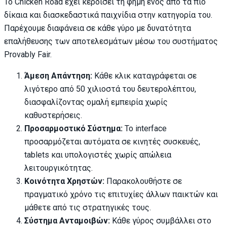
Το Chicken Road έχει κερδίσει τη φήμη ενός από τα πιο
δίκαια και διασκεδαστικά παιχνίδια στην κατηγορία του.
Παρέχουμε διαφάνεια σε κάθε γύρο με δυνατότητα
επαλήθευσης των αποτελεσμάτων μέσω του συστήματος
Provably Fair.
Άμεση Απάντηση:
Κάθε κλικ καταγράφεται σε
λιγότερο από 50 χιλιοστά του δευτερολέπτου,
διασφαλίζοντας ομαλή εμπειρία χωρίς
καθυστερήσεις.
Προσαρμοστικό Σύστημα:
Το interface
προσαρμόζεται αυτόματα σε κινητές συσκευές,
tablets και υπολογιστές χωρίς απώλεια
λειτουργικότητας.
Κοινότητα Χρηστών:
Παρακολουθήστε σε
πραγματικό χρόνο τις επιτυχίες άλλων παικτών και
μάθετε από τις στρατηγικές τους.
Σύστημα Ανταμοιβών:
Κάθε γύρος συμβάλλει στο