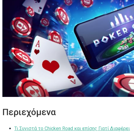
Περιεχόμενα
Τι Συνιστά το Chicken Road και επίσης Γιατί Διαφέρει