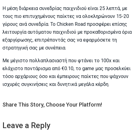
Η μέση διάρκεια συνεδρίας παιχνιδιού είναι 25 λεπτά, με
τους πιο επιτυχημένους παίκτες να ολοκληρώνουν 15-20
γύρους ανά συνεδρία. Το Chicken Road προσφέρει επίσης
λειτουργία αυτόματου παιχνιδιού με προκαθορισμένα όρια
εξαργύρωσης, επιτρέποντάς σας να εφαρμόσετε τη
στρατηγική σας με συνέπεια.
Με μέγιστο πολλαπλασιαστή που φτάνει το 100x και
ελάχιστο ποντάρισμα από €0.10, το game μας προσελκύει
τόσο αρχάριους όσο και έμπειρους παίκτες που ψάχνουν
ισχυρές συγκινήσεις και δυνητικά μεγάλα κέρδη.
Share This Story, Choose Your Platform!
Leave a Reply