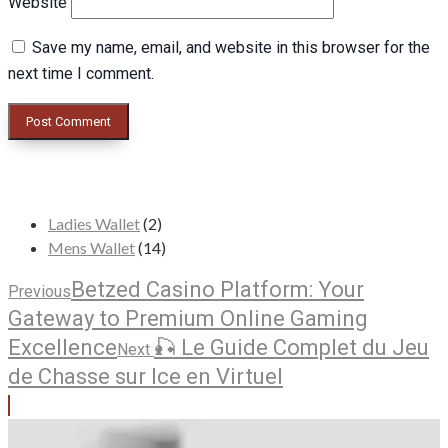
Website
Save my name, email, and website in this browser for the
next time I comment.
2
Ladies Wallet
2
products
14
Mens Wallet
14
products
Betzed Casino Platform: Your
Previous
Gateway to Premium Online Gaming
Excellence
🎣 Le Guide Complet du Jeu
Next
de Chasse sur Ice en Virtuel