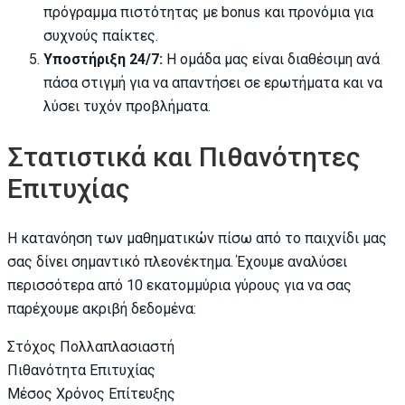
πρόγραμμα πιστότητας με bonus και προνόμια για
συχνούς παίκτες.
Υποστήριξη 24/7:
Η ομάδα μας είναι διαθέσιμη ανά
πάσα στιγμή για να απαντήσει σε ερωτήματα και να
λύσει τυχόν προβλήματα.
Στατιστικά και Πιθανότητες
Επιτυχίας
Η κατανόηση των μαθηματικών πίσω από το παιχνίδι μας
σας δίνει σημαντικό πλεονέκτημα. Έχουμε αναλύσει
περισσότερα από 10 εκατομμύρια γύρους για να σας
παρέχουμε ακριβή δεδομένα:
Στόχος Πολλαπλασιαστή
Πιθανότητα Επιτυχίας
Μέσος Χρόνος Επίτευξης