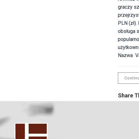
graczy sz
przejrzys
PLN (zł).
obsługa s
popularno
użytkowni
Nazwa Va
Contin
Share T