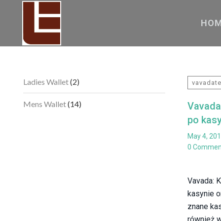
HO
2
Ladies Wallet
2
vavadate
products
14
Mens Wallet
14
Vavada
products
po kasy
May 4, 20
0 Commen
Vavada: 
kasynie o
znane kas
również w