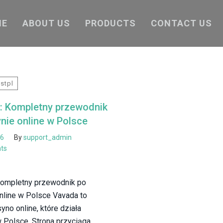
ME
ABOUT US
PRODUCTS
CONTACT US
stpl
: Kompletny przewodnik
nie online w Polsce
16
By
support_admin
ts
Kompletny przewodnik po
nline w Polsce Vavada to
yno online, które działa
 Polsce. Strona przyciąga