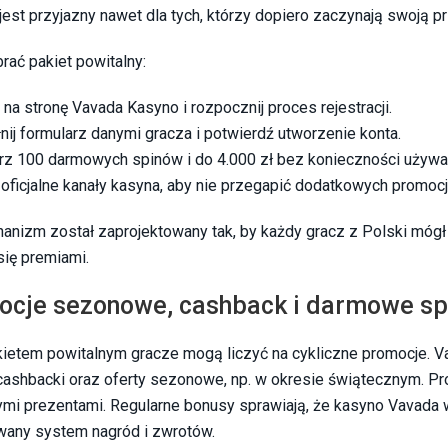
 jest przyjazny nawet dla tych, którzy dopiero zaczynają swoją p
rać pakiet powitalny:
na stronę Vavada Kasyno i rozpocznij proces rejestracji.
ij formularz danymi gracza i potwierdź utworzenie konta.
rz 100 darmowych spinów i do 4.000 zł bez konieczności używa
oficjalne kanały kasyna, aby nie przegapić dodatkowych promocj
anizm został zaprojektowany tak, by każdy gracz z Polski mógł
się premiami.
ocje sezonowe, cashback i darmowe sp
ietem powitalnym gracze mogą liczyć na cykliczne promocje. 
 cashbacki oraz oferty sezonowe, np. w okresie świątecznym. P
ymi prezentami. Regularne bonusy sprawiają, że kasyno Vavada wyr
any system nagród i zwrotów.