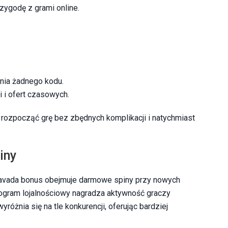
rzygodę z grami online.
nia żadnego kodu.
i i ofert czasowych.
 rozpocząć grę bez zbędnych komplikacji i natychmiast
iny
Vavada bonus obejmuje darmowe spiny przy nowych
rogram lojalnościowy nagradza aktywność graczy
óżnia się na tle konkurencji, oferując bardziej