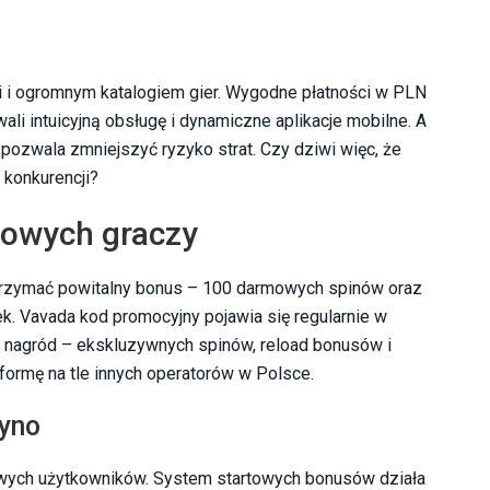
cji i ogromnym katalogiem gier. Wygodne płatności w PLN
ali intuicyjną obsługę i dynamiczne aplikacje mobilne. A
ozwala zmniejszyć ryzyko strat. Czy dziwi więc, że
 konkurencji?
nowych graczy
 otrzymać powitalny bonus – 100 darmowych spinów oraz
ek. Vavada kod promocyjny pojawia się regularnie w
h nagród – ekskluzywnych spinów, reload bonusów i
formę na tle innych operatorów w Polsce.
syno
wych użytkowników. System startowych bonusów działa