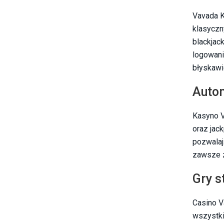
Vavada K
klasyczn
blackjac
logowania
błyskawi
Autom
Kasyno V
oraz jac
pozwalają
zawsze z
Gry s
Casino V
wszystki