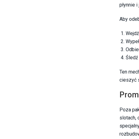
płynnie i
Aby odeb
Wejdź 
Wypełn
Odbie
Śledź 
Ten mech
cieszyć 
Prom
Poza pak
slotach,
specjaln
rozbudow