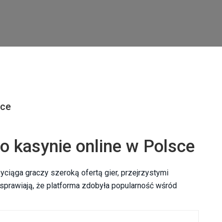
sce
 kasynie online w Polsce
yciąga graczy szeroką ofertą gier, przejrzystymi
 sprawiają, że platforma zdobyła popularność wśród