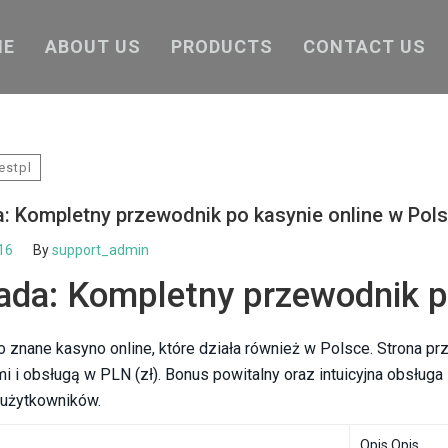
ME
ABOUT US
PRODUCTS
CONTACT US
estpl
: Kompletny przewodnik po kasynie online w Pol
16
By
support_admin
ada: Kompletny przewodnik po
o znane kasyno online, które działa również w Polsce. Strona prz
i i obsługą w PLN (zł). Bonus powitalny oraz intuicyjna obsługa
 użytkowników.
Opis Opis