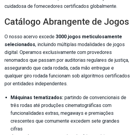
cuidadosa de fornecedores certificados globalmente.
Catálogo Abrangente de Jogos
O nosso acervo excede
3000 jogos meticulosamente
selecionados
, incluindo múltiplas modalidades de jogos
digital. Operamos exclusivamente com provedores
renomados que passam por auditorias regulares de justiça,
assegurando que cada rodada, cada mão entregue e
qualquer giro rodada funcionam sob algoritmos certificados
por entidades independentes.
Máquinas tematizados:
partindo de convencionais de
três rodas até produções cinematográficas com
funcionalidades extras, megaways e premiações
crescentes que comumente excedem sete grandes
cifras