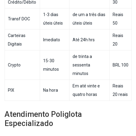
Crédito/Débito
30
1-3 dias
de um a três dias
Reais
Transf DOC
úteis úteis
úteis úteis
50
Carteiras
Reais
Imediato
Até 24h hrs
Digitais
20
de trinta a
15-30
Crypto
sessenta
BRL 100
minutos
minutos
Em até vinte e
Reais
PIX
Na hora
quatro horas
20 reais
Atendimento Poliglota
Especializado