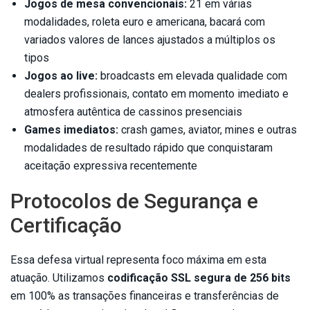
Jogos de mesa convencionais:
21 em várias
modalidades, roleta euro e americana, bacará com
variados valores de lances ajustados a múltiplos os
tipos
Jogos ao live:
broadcasts em elevada qualidade com
dealers profissionais, contato em momento imediato e
atmosfera autêntica de cassinos presenciais
Games imediatos:
crash games, aviator, mines e outras
modalidades de resultado rápido que conquistaram
aceitação expressiva recentemente
Protocolos de Segurança e
Certificação
Essa defesa virtual representa foco máxima em esta
atuação. Utilizamos
codificação SSL segura de 256 bits
em 100% as transações financeiras e transferências de