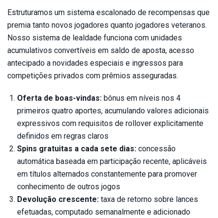
Estruturamos um sistema escalonado de recompensas que
premia tanto novos jogadores quanto jogadores veteranos.
Nosso sistema de lealdade funciona com unidades
acumulativos convertíveis em saldo de aposta, acesso
antecipado a novidades especiais e ingressos para
competições privados com prêmios asseguradas.
Oferta de boas-vindas:
bônus em níveis nos 4
primeiros quatro aportes, acumulando valores adicionais
expressivos com requisitos de rollover explicitamente
definidos em regras claros
Spins gratuitas a cada sete dias:
concessão
automática baseada em participação recente, aplicáveis
em títulos alternados constantemente para promover
conhecimento de outros jogos
Devolução crescente:
taxa de retorno sobre lances
efetuadas, computado semanalmente e adicionado