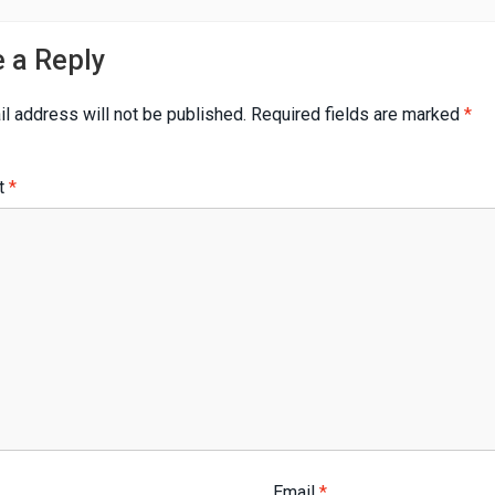
 a Reply
l address will not be published.
Required fields are marked
*
t
*
Email
*