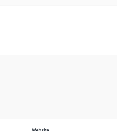
Website