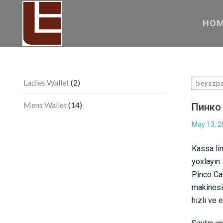
HO
2
Ladies Wallet
2
beyazpa
products
14
Mens Wallet
14
Пинко 
products
May 13, 2
Kassa lim
yoxlayın.
Pinco Cas
makinesi
hızlı ve 