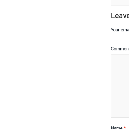
Leave
Your emai
Commen
Name
*