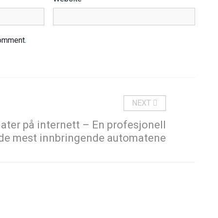
comment.
NEXT
ter på internett – En profesjonell
e de mest innbringende automatene