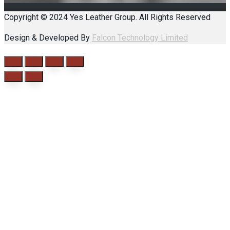
Copyright © 2024 Yes Leather Group. All Rights Reserved
Design & Developed By
Falcon Technology Limited