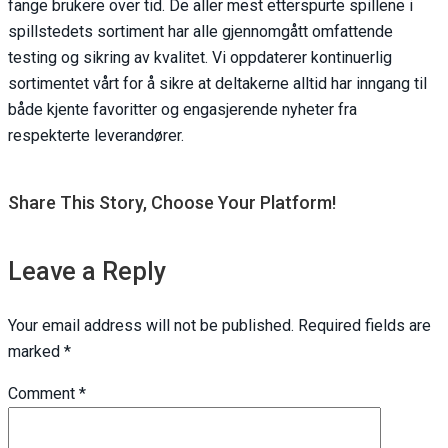
fange brukere over tid. De aller mest etterspurte spillene i
spillstedets sortiment har alle gjennomgått omfattende
testing og sikring av kvalitet. Vi oppdaterer kontinuerlig
sortimentet vårt for å sikre at deltakerne alltid har inngang til
både kjente favoritter og engasjerende nyheter fra
respekterte leverandører.
Share This Story, Choose Your Platform!
Leave a Reply
Your email address will not be published.
Required fields are
marked
*
Comment
*