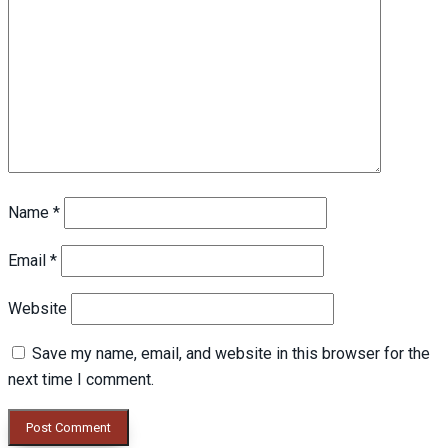
Name
*
Email
*
Website
Save my name, email, and website in this browser for the
next time I comment.