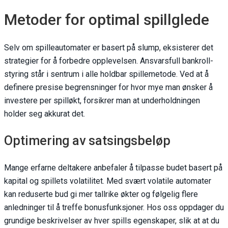
Metoder for optimal spillglede
Selv om spilleautomater er basert på slump, eksisterer det
strategier for å forbedre opplevelsen. Ansvarsfull bankroll-
styring står i sentrum i alle holdbar spillemetode. Ved at å
definere presise begrensninger for hvor mye man ønsker å
investere per spilløkt, forsikrer man at underholdningen
holder seg akkurat det.
Optimering av satsingsbeløp
Mange erfarne deltakere anbefaler å tilpasse budet basert på
kapital og spillets volatilitet. Med svært volatile automater
kan reduserte bud gi mer tallrike økter og følgelig flere
anledninger til å treffe bonusfunksjoner. Hos oss oppdager du
grundige beskrivelser av hver spills egenskaper, slik at at du