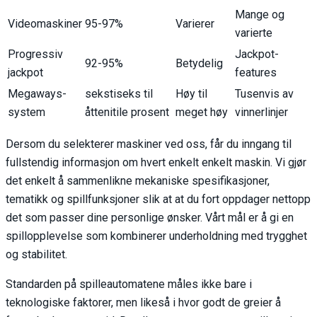
Mange og
Videomaskiner
95-97%
Varierer
varierte
Progressiv
Jackpot-
92-95%
Betydelig
jackpot
features
Megaways-
sekstiseks til
Høy til
Tusenvis av
system
åttenitile prosent
meget høy
vinnerlinjer
Dersom du selekterer maskiner ved oss, får du inngang til
fullstendig informasjon om hvert enkelt enkelt maskin. Vi gjør
det enkelt å sammenlikne mekaniske spesifikasjoner,
tematikk og spillfunksjoner slik at at du fort oppdager nettopp
det som passer dine personlige ønsker. Vårt mål er å gi en
spillopplevelse som kombinerer underholdning med trygghet
og stabilitet.
Standarden på spilleautomatene måles ikke bare i
teknologiske faktorer, men likeså i hvor godt de greier å