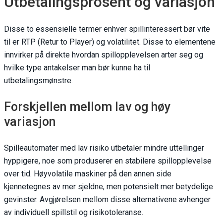
Utbetalingsprosent og variasjon
Disse to essensielle termer enhver spillinteressert bør vite
til er RTP (Retur to Player) og volatilitet. Disse to elementene
innvirker på direkte hvordan spillopplevelsen arter seg og
hvilke type antakelser man bør kunne ha til
utbetalingsmønstre.
Forskjellen mellom lav og høy
variasjon
Spilleautomater med lav risiko utbetaler mindre uttellinger
hyppigere, noe som produserer en stabilere spillopplevelse
over tid. Høyvolatile maskiner på den annen side
kjennetegnes av mer sjeldne, men potensielt mer betydelige
gevinster. Avgjørelsen mellom disse alternativene avhenger
av individuell spillstil og risikotoleranse.