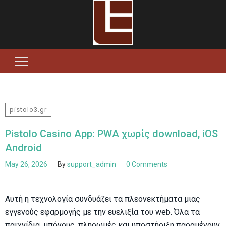
Search
for:
pistolo3.gr
Pistolo Casino App: PWA χωρίς download, iOS
Android
May 26, 2026
By
support_admin
0 Comments
Αυτή η τεχνολογία συνδυάζει τα πλεονεκτήματα μιας
εγγενούς εφαρμογής με την ευελιξία του web. Όλα τα
παιχνίδια, μπόνους, πληρωμές και υποστήριξη παραμένουν