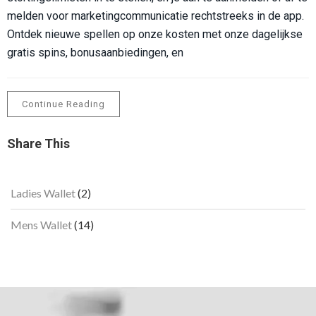
melden voor marketingcommunicatie rechtstreeks in de app.
Ontdek nieuwe spellen op onze kosten met onze dagelijkse
gratis spins, bonusaanbiedingen, en
Continue Reading
Share This
2
Ladies Wallet
2
products
14
Mens Wallet
14
products