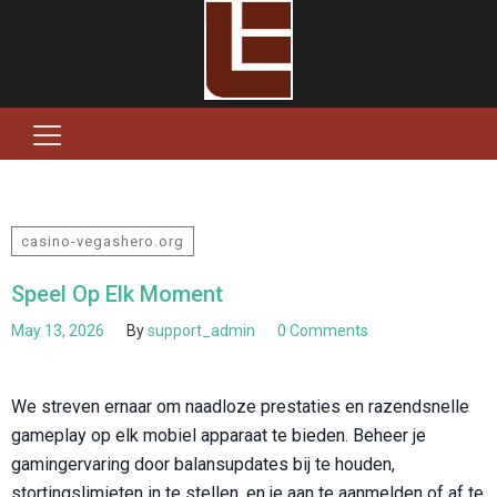
Search
for:
casino-vegashero.org
Speel Op Elk Moment
May 13, 2026
By
support_admin
0 Comments
We streven ernaar om naadloze prestaties en razendsnelle
gameplay op elk mobiel apparaat te bieden. Beheer je
gamingervaring door balansupdates bij te houden,
stortingslimieten in te stellen, en je aan te aanmelden of af te