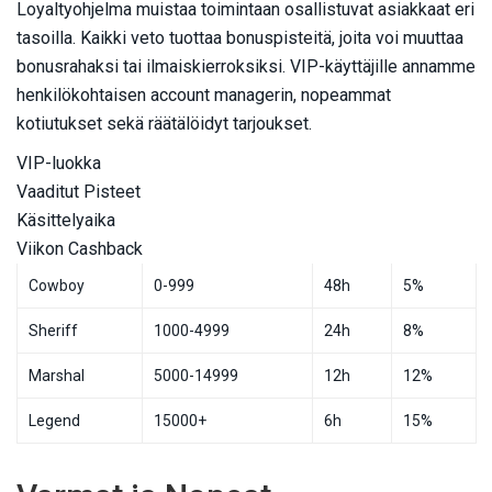
Loyaltyohjelma muistaa toimintaan osallistuvat asiakkaat eri
tasoilla. Kaikki veto tuottaa bonuspisteitä, joita voi muuttaa
bonusrahaksi tai ilmaiskierroksiksi. VIP-käyttäjille annamme
henkilökohtaisen account managerin, nopeammat
kotiutukset sekä räätälöidyt tarjoukset.
VIP-luokka
Vaaditut Pisteet
Käsittelyaika
Viikon Cashback
Cowboy
0-999
48h
5%
Sheriff
1000-4999
24h
8%
Marshal
5000-14999
12h
12%
Legend
15000+
6h
15%