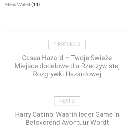
14
Mens Wallet
14
products
PREVIOUS
Casea Hazard – Twoje Świeże
Miejsce docelowe dla Rzeczywistej
Rozgrywki Hazardowej
NEXT
Harry Casino: Waarin Ieder Game ‘n
Betoverend Avontuur Wordt