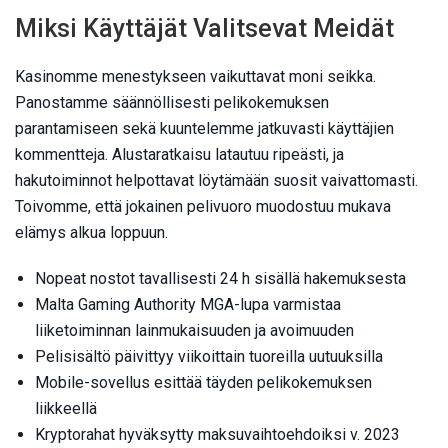
Miksi Käyttäjät Valitsevat Meidät
Kasinomme menestykseen vaikuttavat moni seikka.
Panostamme säännöllisesti pelikokemuksen
parantamiseen sekä kuuntelemme jatkuvasti käyttäjien
kommentteja. Alustaratkaisu latautuu ripeästi, ja
hakutoiminnot helpottavat löytämään suosit vaivattomasti.
Toivomme, että jokainen pelivuoro muodostuu mukava
elämys alkua loppuun.
Nopeat nostot tavallisesti 24 h sisällä hakemuksesta
Malta Gaming Authority MGA-lupa varmistaa
liiketoiminnan lainmukaisuuden ja avoimuuden
Pelisisältö päivittyy viikoittain tuoreilla uutuuksilla
Mobile-sovellus esittää täyden pelikokemuksen
liikkeellä
Kryptorahat hyväksytty maksuvaihtoehdoiksi v. 2023