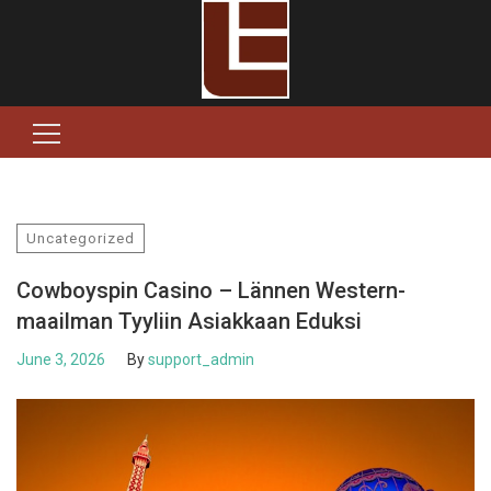
Search
for:
Uncategorized
Cowboyspin Casino – Lännen Western-
maailman Tyyliin Asiakkaan Eduksi
June 3, 2026
By
support_admin