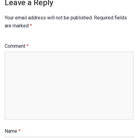
Leave a Reply
Your email address will not be published.
Required fields
are marked
*
Comment
*
Name
*