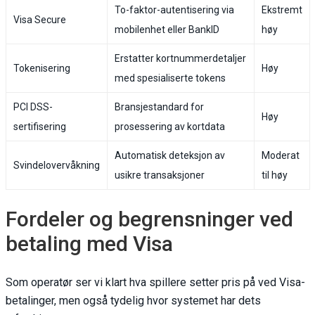
To-faktor-autentisering via
Ekstremt
Visa Secure
mobilenhet eller BankID
høy
Erstatter kortnummerdetaljer
Tokenisering
Høy
med spesialiserte tokens
PCI DSS-
Bransjestandard for
Høy
sertifisering
prosessering av kortdata
Automatisk deteksjon av
Moderat
Svindelovervåkning
usikre transaksjoner
til høy
Fordeler og begrensninger ved
betaling med Visa
Som operatør ser vi klart hva spillere setter pris på ved Visa-
betalinger, men også tydelig hvor systemet har dets