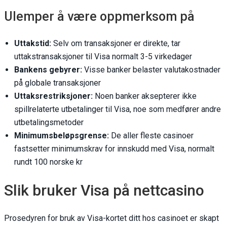
Ulemper å være oppmerksom på
Uttakstid:
Selv om transaksjoner er direkte, tar
uttakstransaksjoner til Visa normalt 3-5 virkedager
Bankens gebyrer:
Visse banker belaster valutakostnader
på globale transaksjoner
Uttaksrestriksjoner:
Noen banker aksepterer ikke
spillrelaterte utbetalinger til Visa, noe som medfører andre
utbetalingsmetoder
Minimumsbeløpsgrense:
De aller fleste casinoer
fastsetter minimumskrav for innskudd med Visa, normalt
rundt 100 norske kr
Slik bruker Visa på nettcasino
Prosedyren for bruk av Visa-kortet ditt hos casinoet er skapt