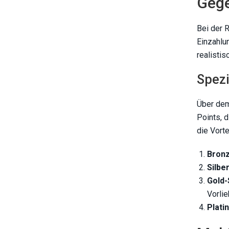
Gege
Bei der 
Einzahlu
realistis
Spezi
Über dem
Points, 
die Vorte
Bronz
Silber
Gold-
Vorli
Platin