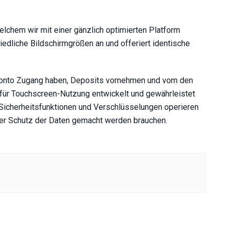
chem wir mit einer gänzlich optimierten Platform
iedliche Bildschirmgrößen an und offeriert identische
rkonto Zugang haben, Deposits vornehmen und vom den
 für Touchscreen-Nutzung entwickelt und gewährleistet
 Sicherheitsfunktionen und Verschlüsselungen operieren
er Schutz der Daten gemacht werden brauchen.