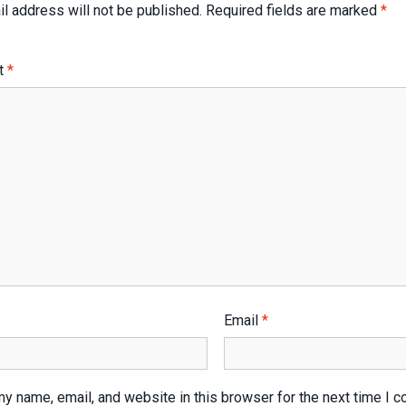
l address will not be published.
Required fields are marked
*
t
*
Email
*
y name, email, and website in this browser for the next time I 