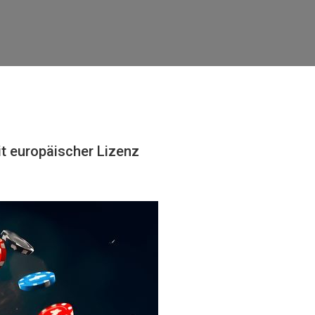
t europäischer Lizenz