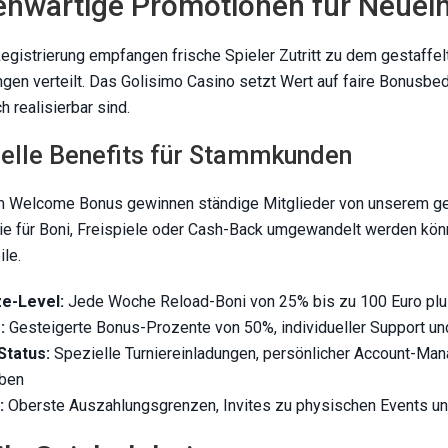
nwärtige Promotionen für Neuein
Registrierung empfangen frische Spieler Zutritt zu dem gestaffe
ngen verteilt. Das Golisimo Casino setzt Wert auf faire Bonusb
ch realisierbar sind.
elle Benefits für Stammkunden
 Welcome Bonus gewinnen ständige Mitglieder von unserem ges
die für Boni, Freispiele oder Cash-Back umgewandelt werden könne
ile.
e-Level:
Jede Woche Reload-Boni von 25% bis zu 100 Euro plu
:
Gesteigerte Bonus-Prozente von 50%, individueller Support 
Status:
Spezielle Turniereinladungen, persönlicher Account-Man
eben
:
Oberste Auszahlungsgrenzen, Invites zu physischen Events und