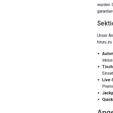
wurden. 
garantier
Sekti
Unser An
hinzu zu 
Autom
inklu
Tisch
Einsa
Live-
Premi
Jackp
Quick
Ang