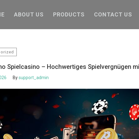
ME
ABOUT US
PRODUCTS
CONTACT US
orized
mo Spielcasino – Hochwertiges Spielvergnügen mi
026
By
support_admin