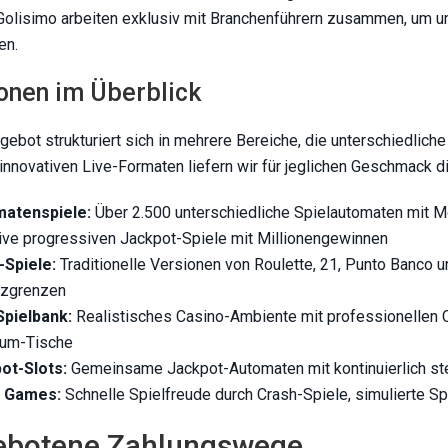
Golisimo arbeiten exklusiv mit Branchenführern zusammen, um u
en.
onen im Überblick
gebot strukturiert sich in mehrere Bereiche, die unterschiedlich
innovativen Live-Formaten liefern wir für jeglichen Geschmack di
atenspiele:
Über 2.500 unterschiedliche Spielautomaten mit M
sive progressiven Jackpot-Spiele mit Millionengewinnen
-Spiele:
Traditionelle Versionen von Roulette, 21, Punto Banco u
tzgrenzen
Spielbank:
Realistisches Casino-Ambiente mit professionellen Cr
um-Tische
ot-Slots:
Gemeinsame Jackpot-Automaten mit kontinuierlich st
 Games:
Schnelle Spielfreude durch Crash-Spiele, simulierte S
ebotene Zahlungswege