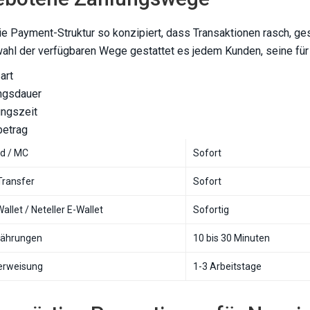
die Payment-Struktur so konzipiert, dass Transaktionen rasch, g
ahl der verfügbaren Wege gestattet es jedem Kunden, seine für 
art
ngsdauer
ngszeit
etrag
rd / MC
Sofort
Transfer
Sofort
Wallet / Neteller E-Wallet
Sofortig
währungen
10 bis 30 Minuten
erweisung
1-3 Arbeitstage