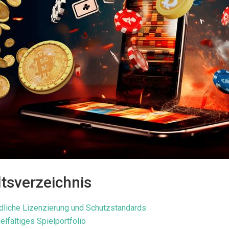
ltsverzeichnis
dliche Lizenzierung und Schutzstandards
elfältiges Spielportfolio