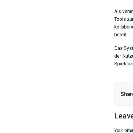
Als vera
Tools zu
kollabori
bereit.
Das Syst
der Nutz
Spielspa
Shar
Leave
Your emai