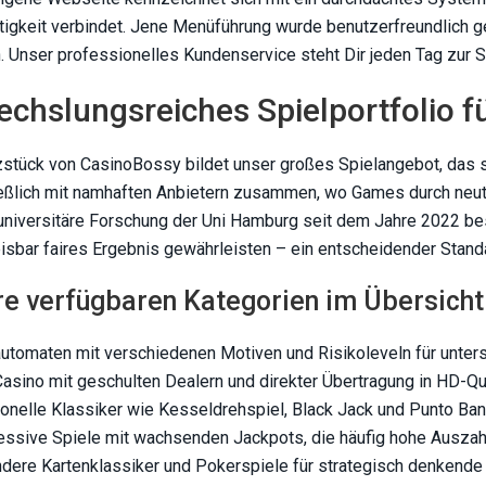
igkeit verbindet. Jene Menüführung wurde benutzerfreundlich g
. Unser professionelles Kundenservice steht Dir jeden Tag zur S
chslungsreiches Spielportfolio fü
stück von CasinoBossy bildet unser großes Spielangebot, das st
eßlich mit namhaften Anbietern zusammen, wo Games durch neutra
 universitäre Forschung der Uni Hamburg seit dem Jahre 2022 b
isbar faires Ergebnis gewährleisten – ein entscheidender Standa
e verfügbaren Kategorien im Übersicht
utomaten mit verschiedenen Motiven und Risikoleveln für unters
asino mit geschulten Dealern und direkter Übertragung in HD-Qua
ionelle Klassiker wie Kesseldrehspiel, Black Jack und Punto Ba
essive Spiele mit wachsenden Jackpots, die häufig hohe Auszah
dere Kartenklassiker und Pokerspiele für strategisch denkende 