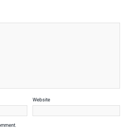
Website
comment.