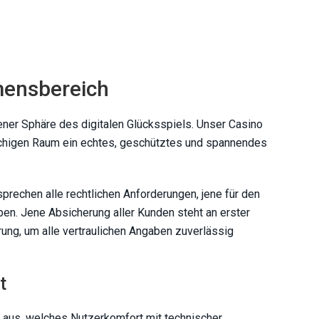
mensbereich
ener Sphäre des digitalen Glücksspiels. Unser Casino
chigen Raum ein echtes, geschütztes und spannendes
tsprechen alle rechtlichen Anforderungen, jene für den
iben. Jene Absicherung aller Kunden steht an erster
rung, um alle vertraulichen Angaben zuverlässig
t
 aus, welches Nutzerkomfort mit technischer