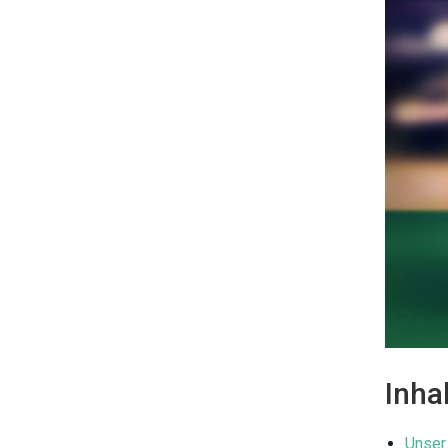
Inha
Unser