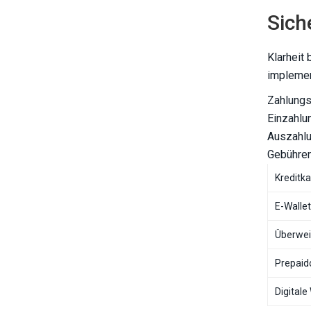
Sich
Klarheit
implemen
Zahlung
Einzahlu
Auszahl
Gebühre
Kreditk
E-Wallets
Überwe
Prepaid
Digital