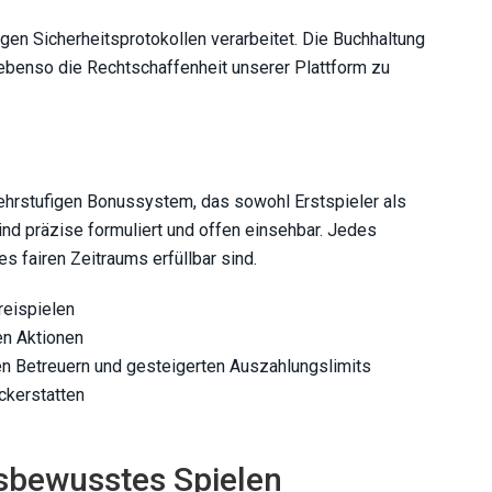
gen Sicherheitsprotokollen verarbeitet. Die Buchhaltung
ebenso die Rechtschaffenheit unserer Plattform zu
ehrstufigen Bonussystem, das sowohl Erstspieler als
nd präzise formuliert und offen einsehbar. Jedes
 fairen Zeitraums erfüllbar sind.
reispielen
en Aktionen
 Betreuern und gesteigerten Auszahlungslimits
ckerstatten
sbewusstes Spielen