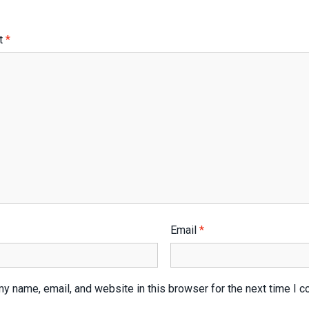
t
*
Email
*
y name, email, and website in this browser for the next time I 