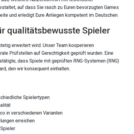
estaltet, auf dass Sie rasch zu Euren bevorzugten Games
eite und erledigt Eure Anliegen kompetent im Deutschen.
r qualitätsbewusste Spieler
etig erweitert wird. Unser Team kooperieren
le Prüfstellen auf Gerechtigkeit geprüft wurden. Eine
estätigte, dass Spiele mit geprüften RNG-Systemen (RNG)
rd, den wir konsequent einhalten.
chiedliche Spielertypen
lität
nco in verschiedenen Varianten
lungen erreichen
Spieler