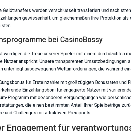
e Geldtransfers werden verschlüsselt transferiert und nach stren
szahlungen gewissenhaft, um gleichermaßen Ihre Protektion als 
isten.
onsprogramme bei CasinoBossy
st würdigen die Treue unserer Spieler mit einem durchdachten m
ue Nutzer anspricht. Unsere transparenten Umsatzbedingungen si
n unterliegt ausgewogenen Wettanforderungen, die während eines
ßungsbonus für Ersteinzahler mit großzügigen Bonusraten und F
rkehrende Einzahlungsboni für engagierte Nutzer mit variierend
um-Programm mit besonderen Vergünstigungen wie persönlichen
stattungen, die einen bestimmten Anteil Ihrer Spielbeträge zurü
re und Challenges mit attraktiven Preispools
r Engagement für verantwortung