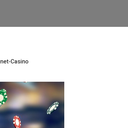
rnet-Casino