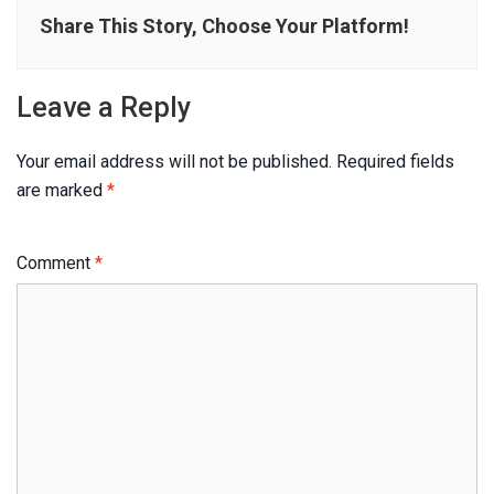
Share This Story, Choose Your Platform!
Leave a Reply
Your email address will not be published.
Required fields
are marked
*
Comment
*