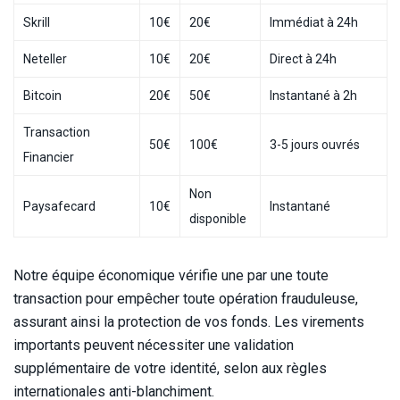
Skrill
10€
20€
Immédiat à 24h
Neteller
10€
20€
Direct à 24h
Bitcoin
20€
50€
Instantané à 2h
Transaction
50€
100€
3-5 jours ouvrés
Financier
Non
Paysafecard
10€
Instantané
disponible
Notre équipe économique vérifie une par une toute
transaction pour empêcher toute opération frauduleuse,
assurant ainsi la protection de vos fonds. Les virements
importants peuvent nécessiter une validation
supplémentaire de votre identité, selon aux règles
internationales anti-blanchiment.