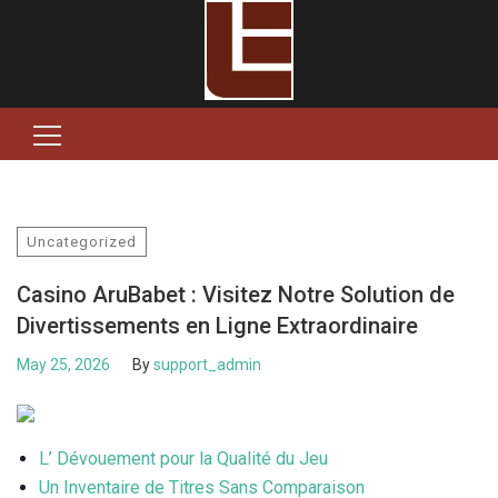
Search
for:
Uncategorized
Casino AruBabet : Visitez Notre Solution de
Divertissements en Ligne Extraordinaire
May 25, 2026
By
support_admin
L’ Dévouement pour la Qualité du Jeu
Un Inventaire de Titres Sans Comparaison