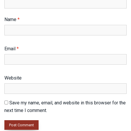
Name
*
Email
*
Website
Save my name, email, and website in this browser for the
next time I comment.