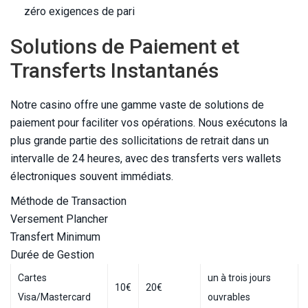
zéro exigences de pari
Solutions de Paiement et
Transferts Instantanés
Notre casino offre une gamme vaste de solutions de
paiement pour faciliter vos opérations. Nous exécutons la
plus grande partie des sollicitations de retrait dans un
intervalle de 24 heures, avec des transferts vers wallets
électroniques souvent immédiats.
Méthode de Transaction
Versement Plancher
Transfert Minimum
Durée de Gestion
Cartes
un à trois jours
10€
20€
Visa/Mastercard
ouvrables