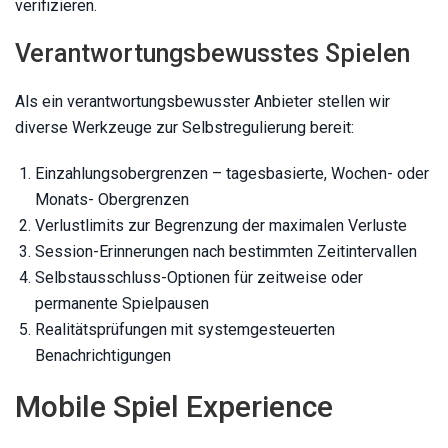
verifizieren.
Verantwortungsbewusstes Spielen
Als ein verantwortungsbewusster Anbieter stellen wir
diverse Werkzeuge zur Selbstregulierung bereit:
Einzahlungsobergrenzen – tagesbasierte, Wochen- oder
Monats- Obergrenzen
Verlustlimits zur Begrenzung der maximalen Verluste
Session-Erinnerungen nach bestimmten Zeitintervallen
Selbstausschluss-Optionen für zeitweise oder
permanente Spielpausen
Realitätsprüfungen mit systemgesteuerten
Benachrichtigungen
Mobile Spiel Experience