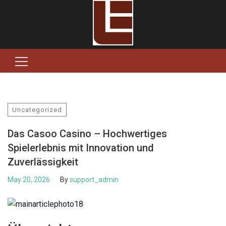
Search
for:
Uncategorized
Das Casoo Casino – Hochwertiges
Spielerlebnis mit Innovation und
Zuverlässigkeit
May 20, 2026
By
support_admin