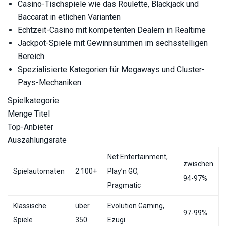
Casino-Tischspiele wie das Roulette, Blackjack und
Baccarat in etlichen Varianten
Echtzeit-Casino mit kompetenten Dealern in Realtime
Jackpot-Spiele mit Gewinnsummen im sechsstelligen
Bereich
Spezialisierte Kategorien für Megaways und Cluster-
Pays-Mechaniken
Spielkategorie
Menge Titel
Top-Anbieter
Auszahlungsrate
Net Entertainment,
zwischen
Spielautomaten
2.100+
Play’n GO,
94-97%
Pragmatic
Klassische
über
Evolution Gaming,
97-99%
Spiele
350
Ezugi