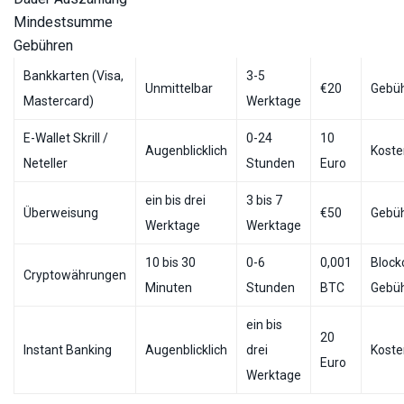
Mindestsumme
Gebühren
Bankkarten (Visa,
3-5
Unmittelbar
€20
Gebüh
Mastercard)
Werktage
E-Wallet Skrill /
0-24
10
Augenblicklich
Koste
Neteller
Stunden
Euro
ein bis drei
3 bis 7
Überweisung
€50
Gebüh
Werktage
Werktage
10 bis 30
0-6
0,001
Block
Cryptowährungen
Minuten
Stunden
BTC
Gebü
ein bis
20
Instant Banking
Augenblicklich
drei
Koste
Euro
Werktage