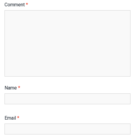
Comment
*
Name
*
Email
*