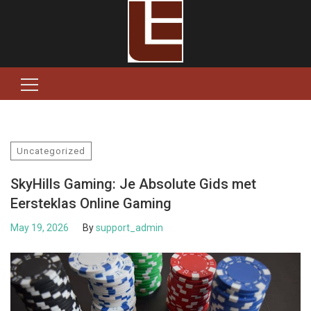
Search
for:
Uncategorized
SkyHills Gaming: Je Absolute Gids met
Eersteklas Online Gaming
May 19, 2026
By
support_admin