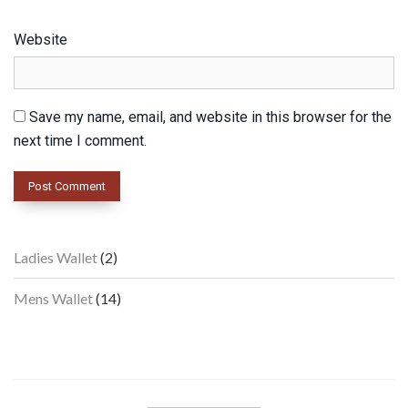
Website
Save my name, email, and website in this browser for the
next time I comment.
2
Ladies Wallet
2
products
14
Mens Wallet
14
products