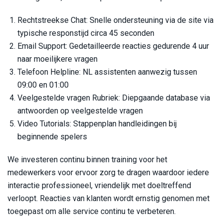
Rechtstreekse Chat: Snelle ondersteuning via de site via
typische responstijd circa 45 seconden
Email Support: Gedetailleerde reacties gedurende 4 uur
naar moeilijkere vragen
Telefoon Helpline: NL assistenten aanwezig tussen
09:00 en 01:00
Veelgestelde vragen Rubriek: Diepgaande database via
antwoorden op veelgestelde vragen
Video Tutorials: Stappenplan handleidingen bij
beginnende spelers
We investeren continu binnen training voor het
medewerkers voor ervoor zorg te dragen waardoor iedere
interactie professioneel, vriendelijk met doeltreffend
verloopt. Reacties van klanten wordt ernstig genomen met
toegepast om alle service continu te verbeteren.