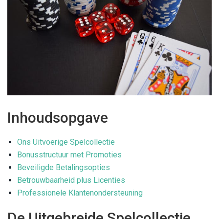
Inhoudsopgave
Ons Uitvoerige Spelcollectie
Bonusstructuur met Promoties
Beveiligde Betalingsopties
Betrouwbaarheid plus Licenties
Professionele Klantenondersteuning
De Uitgebreide Spelcollectie