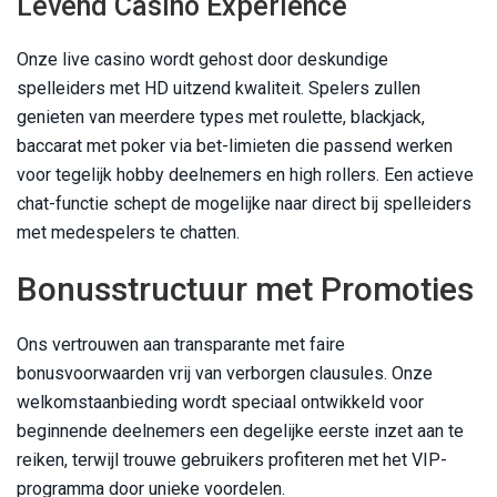
Levend Casino Experience
Onze live casino wordt gehost door deskundige
spelleiders met HD uitzend kwaliteit. Spelers zullen
genieten van meerdere types met roulette, blackjack,
baccarat met poker via bet-limieten die passend werken
voor tegelijk hobby deelnemers en high rollers. Een actieve
chat-functie schept de mogelijke naar direct bij spelleiders
met medespelers te chatten.
Bonusstructuur met Promoties
Ons vertrouwen aan transparante met faire
bonusvoorwaarden vrij van verborgen clausules. Onze
welkomstaanbieding wordt speciaal ontwikkeld voor
beginnende deelnemers een degelijke eerste inzet aan te
reiken, terwijl trouwe gebruikers profiteren met het VIP-
programma door unieke voordelen.