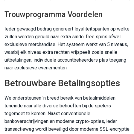
Trouwprogramma Voordelen
Ieder gewaagd bedrag genereert loyaliteitspunten op welke
zullen worden geruild naar extra saldo, free spins ofwel
exclusieve merchandise. Het systeem werkt van 5 niveaus,
waarbij elk niveau extra rechten vrijspeelt zoals snelle
uitbetalingen, individuele accountbeheerders plus toegang
naar exclusieve evenementen.
Betrouwbare Betalingsopties
We ondersteunen ‘n breed bereik van betaalmiddelen
teneinde naar alle diverse behoeften bij de spelers
tegemoet te komen. Naast conventionele
bankoverschrijvingen en moderne crypto-opties, ieder
transactieweg wordt beveiligd door moderne SSL-encryptie