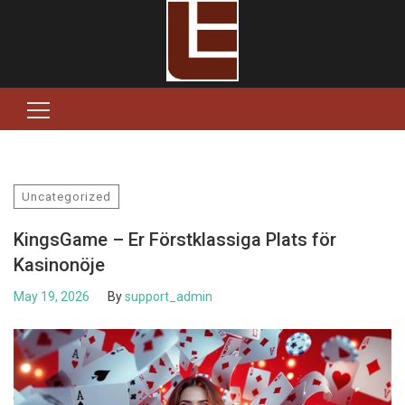
Search
for:
Uncategorized
KingsGame – Er Förstklassiga Plats för
Kasinonöje
May 19, 2026
By
support_admin