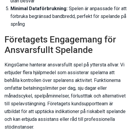
utan besvär
Minimal Dataförbrukning:
Spelen är anpassade för att
förbruka begränsad bandbredd, perfekt för spelande på
språng
Företagets Engagemang för
Ansvarsfullt Spelande
KingsGame hanterar ansvarsfullt spel på yttersta allvar. Vi
erbjuder flera hjälpmedel som assisterar spelarna att
behålla kontrollen över spelarens aktivitet. Funktionerna
omfattar betalningslimiter per dag, sju dagar eller
månadscykel, spelpåminnelser, förlustttak och alternativet
till spelavstängning. Företagets kundsupportteam är
utbildat för att upptäcka indikationer på riskabelt spelande
och kan erbjuda assistans eller råd till professionella
stödinstanser.