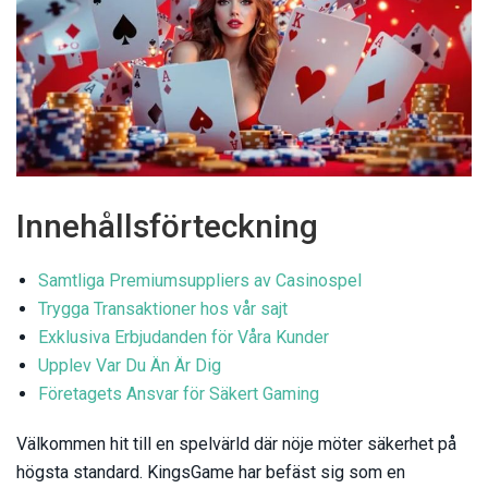
Innehållsförteckning
Samtliga Premiumsuppliers av Casinospel
Trygga Transaktioner hos vår sajt
Exklusiva Erbjudanden för Våra Kunder
Upplev Var Du Än Är Dig
Företagets Ansvar för Säkert Gaming
Välkommen hit till en spelvärld där nöje möter säkerhet på
högsta standard. KingsGame har befäst sig som en