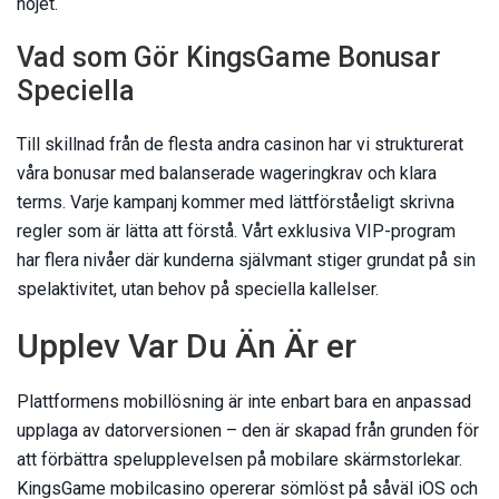
nöjet.
Vad som Gör KingsGame Bonusar
Speciella
Till skillnad från de flesta andra casinon har vi strukturerat
våra bonusar med balanserade wageringkrav och klara
terms. Varje kampanj kommer med lättförståeligt skrivna
regler som är lätta att förstå. Vårt exklusiva VIP-program
har flera nivåer där kunderna självmant stiger grundat på sin
spelaktivitet, utan behov på speciella kallelser.
Upplev Var Du Än Är er
Plattformens mobillösning är inte enbart bara en anpassad
upplaga av datorversionen – den är skapad från grunden för
att förbättra spelupplevelsen på mobilare skärmstorlekar.
KingsGame mobilcasino opererar sömlöst på såväl iOS och