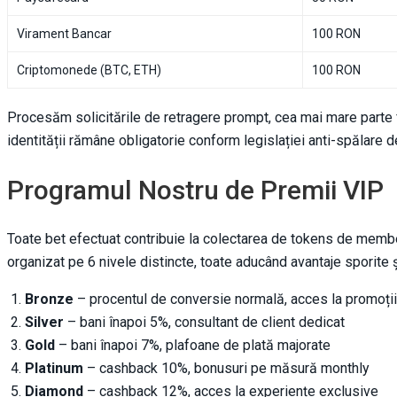
Virament Bancar
100 RON
Criptomonede (BTC, ETH)
100 RON
Procesăm solicitările de retragere prompt, cea mai mare parte f
identității rămâne obligatorie conform legislației anti-spălare 
Programul Nostru de Premii VIP
Toate bet efectuat contribuie la colectarea de tokens de memb
organizat pe 6 nivele distincte, toate aducând avantaje sporite 
Bronze
– procentul de conversie normală, acces la promoț
Silver
– bani înapoi 5%, consultant de client dedicat
Gold
– bani înapoi 7%, plafoane de plată majorate
Platinum
– cashback 10%, bonusuri pe măsură monthly
Diamond
– cashback 12%, acces la experiențe exclusive