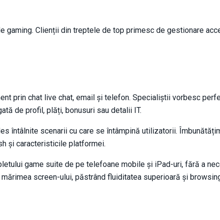
de gaming. Clienții din treptele de top primesc de gestionare acc
t prin chat live chat, email și telefon. Specialiștii vorbesc perf
tă de profil, plăți, bonusuri sau detalii IT.
s întâlnite scenarii cu care se întâmpină utilizatorii. Îmbunătăți
 și caracteristicile platformei.
letului game suite de pe telefoane mobile și iPad-uri, fără a nec
a mărimea screen-ului, păstrând fluiditatea superioară și browsing