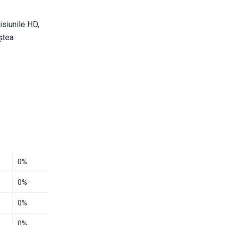
isiunile HD,
ștea
0%
0%
0%
0%