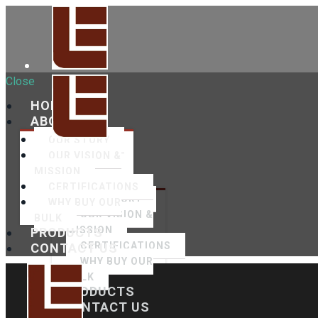
Close
HOME
ABOUT US
OUR STORY
OUR VISION &
HOME
MISSION
ABOUT US
CERTIFICATIONS
OUR STORY
WHY BUY OUR
OUR VISION &
BULK
MISSION
PRODUCTS
CERTIFICATIONS
CONTACT US
WHY BUY OUR
BULK
PRODUCTS
CONTACT US