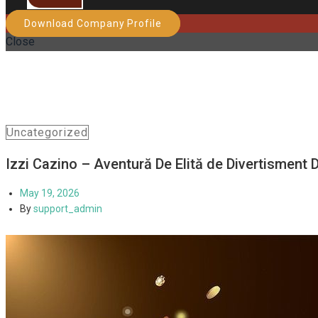
Download Company Profile
Close
Search
for:
Uncategorized
Izzi Cazino – Aventură De Elită de Divertisment D
May 19, 2026
By
support_admin