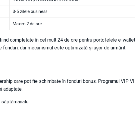
3-5 zilele business
Maxim 2 de ore
iind completate în cel mult 24 de ore pentru portofelele e-wallet
de fonduri, dar mecanismul este optimizată și ușor de urmărit.
ership care pot fie schimbate în fonduri bonus. Programul VIP V
și adaptate.
ii săptămânale