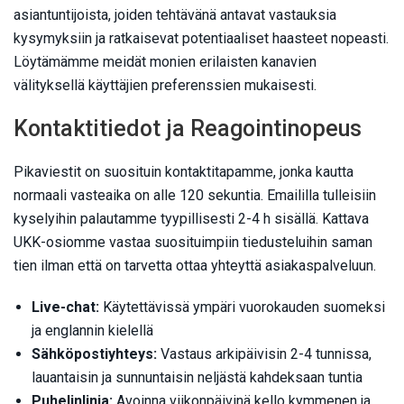
asiantuntijoista, joiden tehtävänä antavat vastauksia
kysymyksiin ja ratkaisevat potentiaaliset haasteet nopeasti.
Löytämämme meidät monien erilaisten kanavien
välityksellä käyttäjien preferenssien mukaisesti.
Kontaktitiedot ja Reagointinopeus
Pikaviestit on suosituin kontaktitapamme, jonka kautta
normaali vasteaika on alle 120 sekuntia. Emaililla tulleisiin
kyselyihin palautamme tyypillisesti 2-4 h sisällä. Kattava
UKK-osiomme vastaa suosituimpiin tiedusteluihin saman
tien ilman että on tarvetta ottaa yhteyttä asiakaspalveluun.
Live-chat:
Käytettävissä ympäri vuorokauden suomeksi
ja englannin kielellä
Sähköpostiyhteys:
Vastaus arkipäivisin 2-4 tunnissa,
lauantaisin ja sunnuntaisin neljästä kahdeksaan tuntia
Puhelinlinja:
Avoinna viikonpäivinä kello kymmenen ja