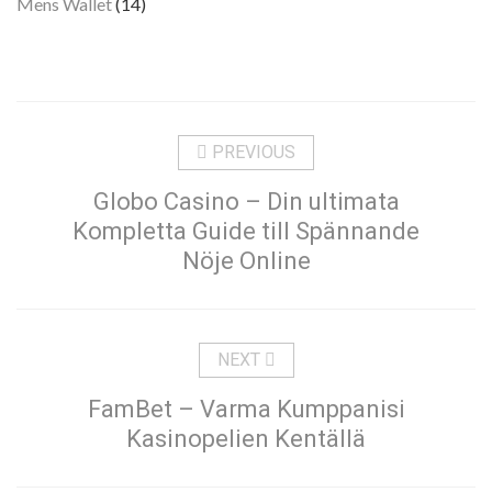
14
Mens Wallet
14
products
PREVIOUS
Globo Casino – Din ultimata
Kompletta Guide till Spännande
Nöje Online
NEXT
FamBet – Varma Kumppanisi
Kasinopelien Kentällä