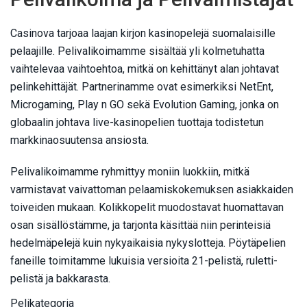
Casinova tarjoaa laajan kirjon kasinopelejä suomalaisille
pelaajille. Pelivalikoimamme sisältää yli kolmetuhatta
vaihtelevaa vaihtoehtoa, mitkä on kehittänyt alan johtavat
pelinkehittäjät. Partnerinamme ovat esimerkiksi NetEnt,
Microgaming, Play n GO sekä Evolution Gaming, jonka on
globaalin johtava live-kasinopelien tuottaja todistetun
markkinaosuutensa ansiosta.
Pelivalikoimamme ryhmittyy moniin luokkiin, mitkä
varmistavat vaivattoman pelaamiskokemuksen asiakkaiden
toiveiden mukaan. Kolikkopelit muodostavat huomattavan
osan sisällöstämme, ja tarjonta käsittää niin perinteisiä
hedelmäpelejä kuin nykyaikaisia nykyslotteja. Pöytäpelien
faneille toimitamme lukuisia versioita 21-pelistä, ruletti-
pelistä ja bakkarasta.
Pelikategoria