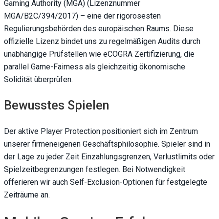
Gaming Authority (MGA) (Lizenznummer
MGA/B2C/394/2017) – eine der rigorosesten
Regulierungsbehörden des europäischen Raums. Diese
offizielle Lizenz bindet uns zu regelmäßigen Audits durch
unabhängige Prüfstellen wie eCOGRA Zertifizierung, die
parallel Game-Fairness als gleichzeitig ökonomische
Solidität überprüfen.
Bewusstes Spielen
Der aktive Player Protection positioniert sich im Zentrum
unserer firmeneigenen Geschäftsphilosophie. Spieler sind in
der Lage zu jeder Zeit Einzahlungsgrenzen, Verlustlimits oder
Spielzeitbegrenzungen festlegen. Bei Notwendigkeit
offerieren wir auch Self-Exclusion-Optionen für festgelegte
Zeiträume an.