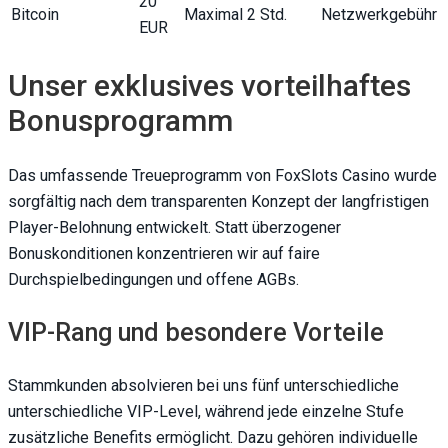
20
Bitcoin
Maximal 2 Std.
Netzwerkgebühr
EUR
Unser exklusives vorteilhaftes
Bonusprogramm
Das umfassende Treueprogramm von FoxSlots Casino wurde
sorgfältig nach dem transparenten Konzept der langfristigen
Player-Belohnung entwickelt. Statt überzogener
Bonuskonditionen konzentrieren wir auf faire
Durchspielbedingungen und offene AGBs.
VIP-Rang und besondere Vorteile
Stammkunden absolvieren bei uns fünf unterschiedliche
unterschiedliche VIP-Level, während jede einzelne Stufe
zusätzliche Benefits ermöglicht. Dazu gehören individuelle