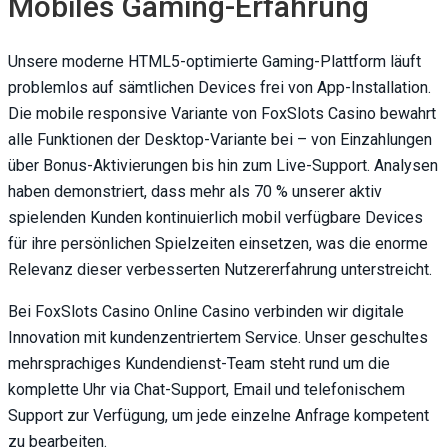
Mobiles Gaming-Erfahrung
Unsere moderne HTML5-optimierte Gaming-Plattform läuft
problemlos auf sämtlichen Devices frei von App-Installation.
Die mobile responsive Variante von FoxSlots Casino bewahrt
alle Funktionen der Desktop-Variante bei – von Einzahlungen
über Bonus-Aktivierungen bis hin zum Live-Support. Analysen
haben demonstriert, dass mehr als 70 % unserer aktiv
spielenden Kunden kontinuierlich mobil verfügbare Devices
für ihre persönlichen Spielzeiten einsetzen, was die enorme
Relevanz dieser verbesserten Nutzererfahrung unterstreicht.
Bei FoxSlots Casino Online Casino verbinden wir digitale
Innovation mit kundenzentriertem Service. Unser geschultes
mehrsprachiges Kundendienst-Team steht rund um die
komplette Uhr via Chat-Support, Email und telefonischem
Support zur Verfügung, um jede einzelne Anfrage kompetent
zu bearbeiten.