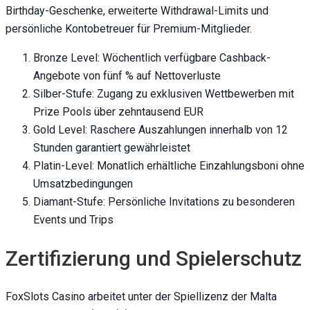
Birthday-Geschenke, erweiterte Withdrawal-Limits und
persönliche Kontobetreuer für Premium-Mitglieder.
Bronze Level: Wöchentlich verfügbare Cashback-
Angebote von fünf % auf Nettoverluste
Silber-Stufe: Zugang zu exklusiven Wettbewerben mit
Prize Pools über zehntausend EUR
Gold Level: Raschere Auszahlungen innerhalb von 12
Stunden garantiert gewährleistet
Platin-Level: Monatlich erhältliche Einzahlungsboni ohne
Umsatzbedingungen
Diamant-Stufe: Persönliche Invitations zu besonderen
Events und Trips
Zertifizierung und Spielerschutz
FoxSlots Casino arbeitet unter der Spiellizenz der Malta