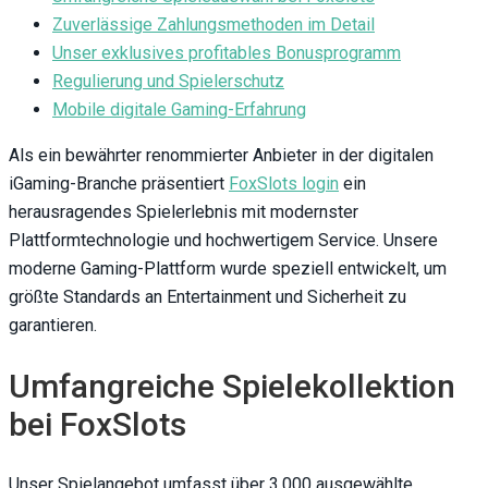
Zuverlässige Zahlungsmethoden im Detail
Unser exklusives profitables Bonusprogramm
Regulierung und Spielerschutz
Mobile digitale Gaming-Erfahrung
Als ein bewährter renommierter Anbieter in der digitalen
iGaming-Branche präsentiert
FoxSlots login
ein
herausragendes Spielerlebnis mit modernster
Plattformtechnologie und hochwertigem Service. Unsere
moderne Gaming-Plattform wurde speziell entwickelt, um
größte Standards an Entertainment und Sicherheit zu
garantieren.
Umfangreiche Spielekollektion
bei FoxSlots
Unser Spielangebot umfasst über 3.000 ausgewählte