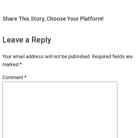
Share This Story, Choose Your Platform!
Leave a Reply
Your email address will not be published.
Required fields are
marked
*
Comment
*