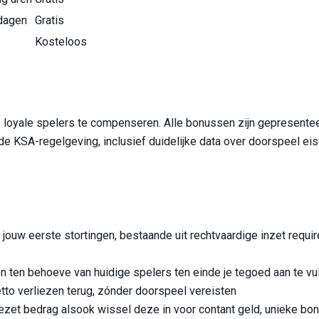
kdagen
Gratis
Kosteloos
loyale spelers te compenseren. Alle bonussen zijn gepresente
e KSA-regelgeving, inclusief duidelijke data over doorspeel ei
ouw eerste stortingen, bestaande uit rechtvaardige inzet requi
ten behoeve van huidige spelers ten einde je tegoed aan te vu
to verliezen terug, zónder doorspeel vereisten
zet bedrag alsook wissel deze in voor contant geld, unieke b