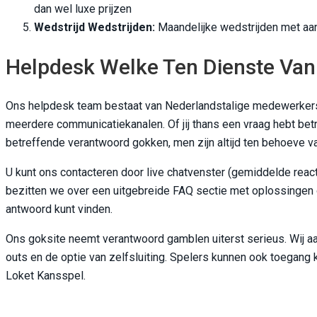
dan wel luxe prijzen
Wedstrijd Wedstrijden:
Maandelijke wedstrijden met aan
Helpdesk Welke Ten Dienste Van
Ons helpdesk team bestaat van Nederlandstalige medewerkers 
meerdere communicatiekanalen. Of jij thans een vraag hebt betr
betreffende verantwoord gokken, men zijn altijd ten behoeve van
U kunt ons contacteren door live chatvenster (gemiddelde reacti
bezitten we over een uitgebreide FAQ sectie met oplossingen o
antwoord kunt vinden.
Ons goksite neemt verantwoord gamblen uiterst serieus. Wij aa
outs en de optie van zelfsluiting. Spelers kunnen ook toegang 
Loket Kansspel.