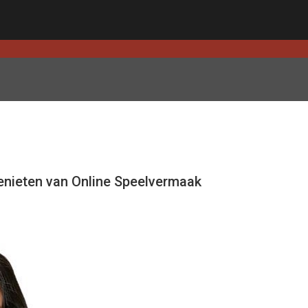
enieten van Online Speelvermaak