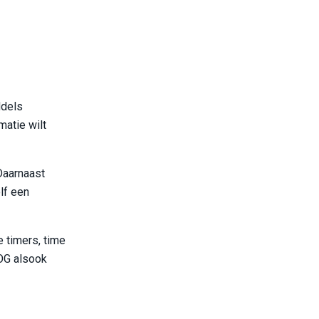
ddels
matie wilt
 Daarnaast
lf een
 timers, time
GOG alsook