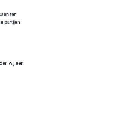
ssen ten
e partijen
den wij een