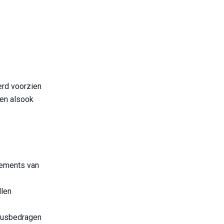
erd voorzien
sen alsook
rements van
llen
onusbedragen