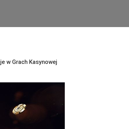
cje w Grach Kasynowej