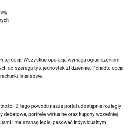
ową
nych
ch tej opcji. Wszystkie operacja wymaga ograniczeniom
h do szeregu tys. jednostek zł dziennie. Ponadto opcja
rachunki finansowe.
tności. Z tego powodu nasza portal udostępnia rozległy
ty debetowe, portfele wirtualne oraz kupony wcześniej
tutami i ma szansę lepiej pasować indywidualnym