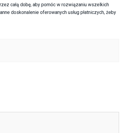
rzez całą dobę, aby pomóc w rozwiązaniu wszelkich
anne doskonalenie oferowanych usług płatniczych, żeby