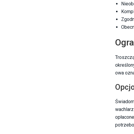
Nieob
Kompl
Zgodn
Obecn
Ogra
Troszczą
określon
owa ozna
Opcjo
Świadomi
wachlarz
opłacone
potrzebo