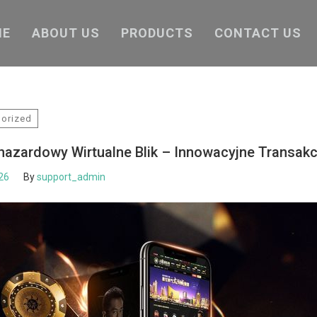
ME
ABOUT US
PRODUCTS
CONTACT US
orized
 hazardowy Wirtualne Blik – Innowacyjne Transak
26
By
support_admin