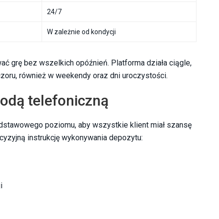
24/7
W zależnie od kondycji
 grę bez wszelkich opóźnień. Platforma działa ciągle,
czoru, również w weekendy oraz dni uroczystości.
odą telefoniczną
odstawowego poziomu, aby wszystkie klient miał szansę
cyzyjną instrukcję wykonywania depozytu:
i