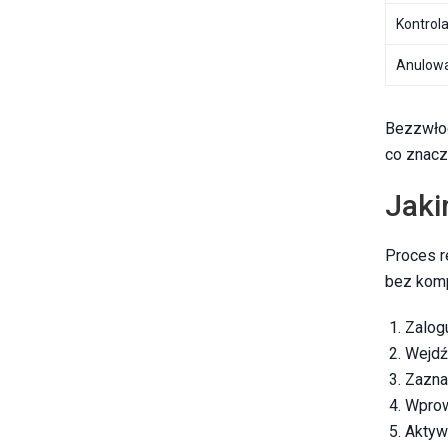
Kontrola
Anulowa
Bezzwłoc
co znacz
Jaki
Proces r
bez komp
Zalog
Wejdź
Zazna
Wprow
Aktyw