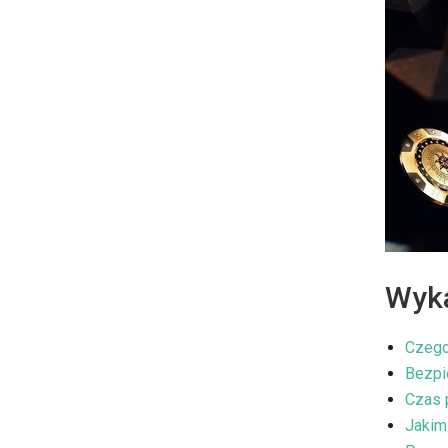
Wyka
Czego
Bezpi
Czas 
Jakim