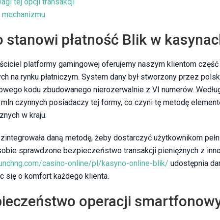
gi tej opcji transakcji
y mechanizmu
o stanowi płatność Blik w kasynac
ściciel platformy gamingowej oferujemy naszym klientom częś
ch na rynku płatniczym. System dany był stworzony przez polski
wego kodu zbudowanego nierozerwalnie z VI numerów. Według r
 mln czynnych posiadaczy tej formy, co czyni tę metodę elemen
znych w kraju.
l zintegrowała daną metodę, żeby dostarczyć użytkownikom pełną
sobie sprawdzone bezpieczeństwo transakcji pieniężnych z inno
punchng.com/casino-online/pl/kasyno-online-blik/
udostępnia dan
c się o komfort każdego klienta.
ieczeństwo operacji smartfonow