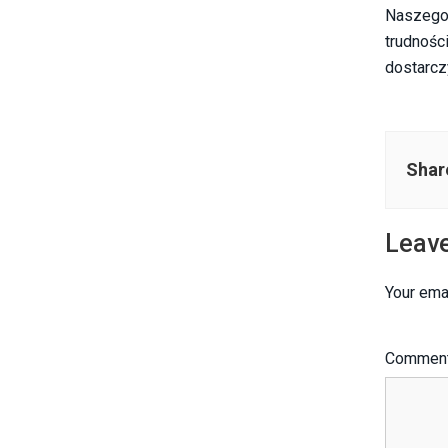
Naszego 
trudnośc
dostarcz
Shar
Leave
Your emai
Commen