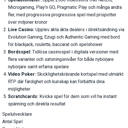
Microgaming, Play’n GO, Pragmatic Play och många andra
fler, med progressiva progressiva spel med prispotter
över miljoner kronor
Live Casino:
Upplev äkta äkta dealers i direktsändning via
Evolution Gaming, Ezugi och Authentic Gaming med bord
för blackjack, roulette, baccarat och spelshower
Bordsspel:
Tidlösa casinospel i digitala versioner med
flera varianter och satsningsnivåer för både nybörjare
nybörjare samt erfarna spelare
Video Poker:
Skicklighetskrävande kortspel med utmärkt
RTP där färdighet och kunskap kan förbättra dina
möjligheter
Scratchcards:
Kvicka spel för dem som vill ha instant
spänning och direkta resultat
Spelutvecklare
Antal Spel