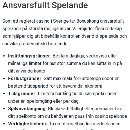
Ansvarsfullt Spelande
Som ett reglerat casino i Sverige tar Bonuskong ansvarsfullt
spelande på största möjliga allvar. Vi erbjuder flera redskap
som hjälper dig att bibehålla kontrollen över ditt spelande och
undvika problematiskt beteende.
Insättningsgränser:
Bestäm dagliga, veckovisa eller
månatliga limiter för hur stor summa du kan sätta in in på
ditt användarkonto
Förlustgränser:
Sätt maximala förlustbelopp under en
bestämd tidsperiod för att bevara din ekonomi
Tidsgränser:
Limitera hur lång tid du kan spela under
under en spelomgång eller per dag
Självavstängning:
Blockera tillfälligt eller permanent av
ditt spelkonto om du behöver en paus från casinospelande
Verklighetscheck:
Ta emot regelbundna meddelanden