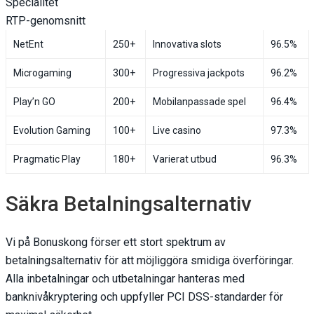
Specialitet
RTP-genomsnitt
NetEnt
250+
Innovativa slots
96.5%
Microgaming
300+
Progressiva jackpots
96.2%
Play’n GO
200+
Mobilanpassade spel
96.4%
Evolution Gaming
100+
Live casino
97.3%
Pragmatic Play
180+
Varierat utbud
96.3%
Säkra Betalningsalternativ
Vi på Bonuskong förser ett stort spektrum av
betalningsalternativ för att möjliggöra smidiga överföringar.
Alla inbetalningar och utbetalningar hanteras med
banknivåkryptering och uppfyller PCI DSS-standarder för