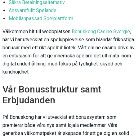
Säkra Betalningsalternativ
Ansvarsfullt Spelande
Mobilanpassad Spelplattform
Välkommen hit till webbplatsen
Bonuskong Casino Svergie
,
här vi har utvecklat en spelupplevelse som blandar frikostiga
bonusar med ett rikt spelbibliotek. Vårt online casino drivs av
en entusiasm för att ge inhemska spelare det ultimata inom
digital underhållning, med fokus på tydlighet, skydd och
kundnöjdhet.
Vår Bonusstruktur samt
Erbjudanden
På Bonuskong har vi utvecklat ett bonussystem som
premierar både våra nya samt lojala medlemmar. Våra
generösa välkomstpaket är skapade för att ge dig en solid