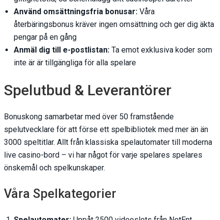
Använd omsättningsfria bonusar:
Våra
återbäringsbonus kräver ingen omsättning och ger dig äkta
pengar på en gång
Anmäl dig till e-postlistan:
Ta emot exklusiva koder som
inte är är tillgängliga för alla spelare
Spelutbud & Leverantörer
Bonuskong samarbetar med över 50 framstående
spelutvecklare för att förse ett spelbibliotek med mer än än
3000 speltitlar. Allt från klassiska spelautomater till moderna
live casino-bord – vi har något för varje spelares spelares
önskemål och spelkunskaper.
Våra Spelkategorier
Spelautomater:
Uppåt 2500 videoslots från NetEnt,