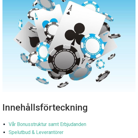
Innehållsförteckning
Vår Bonusstruktur samt Erbjudanden
Spelutbud & Leverantörer