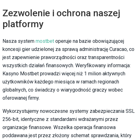
Zezwolenie i ochrona naszej
platformy
Nasza system
mostbet
operuje na bazie obowiązującej
koncesji gier udzielonej za sprawą administrację Curacao, co
jest zapewnienie praworządności oraz transparentności
wszystkich działań finansowych. Weryfikowany informacja:
Kasyno Mostbet prowadzi więcej niż 1 milion aktywnych
użytkowników każdego miesiąca w ramach regionach
globalnych, co świadczy o wiarygodność graczy wobec
oferowanej firmy.
Wykorzystujemy nowoczesne systemy zabezpieczania SSL
256-bit, identyczne z standardami wdrażanymi przez
organizacje finansowe. Wszelka operacja finansowa
poddawana jest przez złożony schemat sprawdzania, który