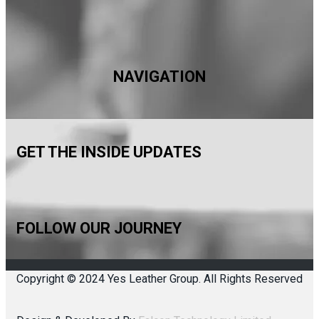
NAVIGATION
GET THE INSIDE UPDATES
FOLLOW OUR JOURNEY
Copyright © 2024 Yes Leather Group. All Rights Reserved