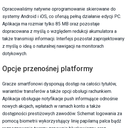
Opracowaliśmy natywne oprogramowanie skierowane do
systemy Android i iOS, co oferują pełną działanie edycji PC.
Aplikacja ma rozmiar tylko 85 MB oraz pozostaje
dopracowana z myślą o względem redukcji akumulatora a
także transmisji informacji. Interfejs pozostał zaprojektowany
z myślą o ideą o naturalnej nawigacji na monitorach
dotykowych.
Opcje przenośnej platformy
Gracze smartfonowi dysponują dostęp na całości tytułów,
wariantów transferów a także opcji obsługi rachunkiem.
Aplikacja obsługuje notyfikacje push informujące odnośnie
nowych akcjach, wpłatach w ramach konto a także
dostępności prestiżowych zawodów. Schemat logowania za
pomocą biometrii wykorzystujący linię papilarną palca bądź