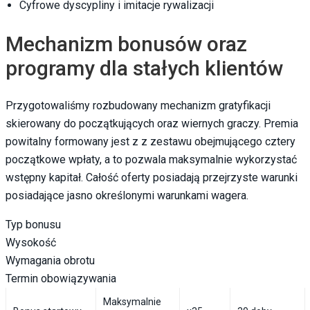
Cyfrowe dyscypliny i imitacje rywalizacji
Mechanizm bonusów oraz
programy dla stałych klientów
Przygotowaliśmy rozbudowany mechanizm gratyfikacji
skierowany do początkujących oraz wiernych graczy. Premia
powitalny formowany jest z z zestawu obejmującego cztery
początkowe wpłaty, a to pozwala maksymalnie wykorzystać
wstępny kapitał. Całość oferty posiadają przejrzyste warunki
posiadające jasno określonymi warunkami wagera.
Typ bonusu
Wysokość
Wymagania obrotu
Termin obowiązywania
Maksymalnie