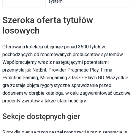
system
Szeroka oferta tytułów
losowych
Oferowana kolekcja obejmuje ponad 3500 tytułów
pochodzących od renomowanych producentów systemów.
Współpracujemy wraz z następującymi potentatami
przemysłu jak NetEnt, Provider Pragmatic Play, Firma
Evolution Gaming, Microgaming a także Play’n GO. Wszystkie
gra zostaje objęta rygorystyczne sprawdzanie przed
dodaniem w obrębie katalogu, w celu zagwarantować uczciwe
procenty zwrotów a także stabilność gry.
Sekcje dostępnych gier
Sloty dla gier są trzon naszej propozycji wraz z separacją w