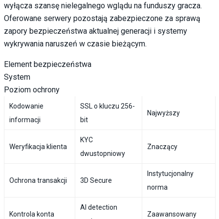
wyłącza szansę nielegalnego wglądu na funduszy gracza.
Oferowane serwery pozostają zabezpieczone za sprawą
zapory bezpieczeństwa aktualnej generacji i systemy
wykrywania naruszeń w czasie bieżącym.
Element bezpieczeństwa
System
Poziom ochrony
Kodowanie
SSL o kluczu 256-
Najwyższy
informacji
bit
KYC
Weryfikacja klienta
Znaczący
dwustopniowy
Instytucjonalny
Ochrona transakcji
3D Secure
norma
AI detection
Kontrola konta
Zaawansowany