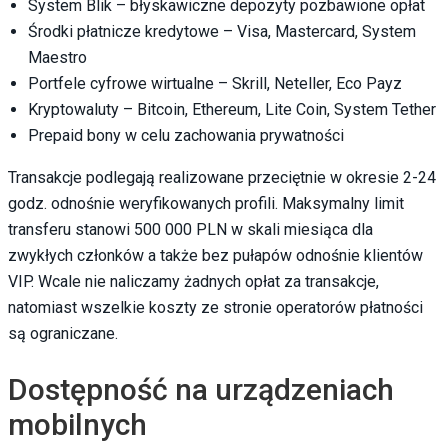
System Blik – błyskawiczne depozyty pozbawione opłat
Środki płatnicze kredytowe – Visa, Mastercard, System
Maestro
Portfele cyfrowe wirtualne – Skrill, Neteller, Eco Payz
Kryptowaluty – Bitcoin, Ethereum, Lite Coin, System Tether
Prepaid bony w celu zachowania prywatności
Transakcje podlegają realizowane przeciętnie w okresie 2-24
godz. odnośnie weryfikowanych profili. Maksymalny limit
transferu stanowi 500 000 PLN w skali miesiąca dla
zwykłych członków a także bez pułapów odnośnie klientów
VIP. Wcale nie naliczamy żadnych opłat za transakcje,
natomiast wszelkie koszty ze stronie operatorów płatności
są ograniczane.
Dostępność na urządzeniach
mobilnych