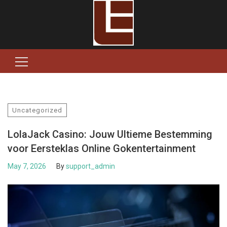
Search
for:
Uncategorized
LolaJack Casino: Jouw Ultieme Bestemming
voor Eersteklas Online Gokentertainment
May 7, 2026
By
support_admin