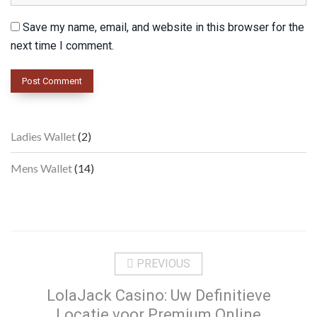
Save my name, email, and website in this browser for the
next time I comment.
2
Ladies Wallet
2
products
14
Mens Wallet
14
products
PREVIOUS
LolaJack Casino: Uw Definitieve
Locatie voor Premium Online