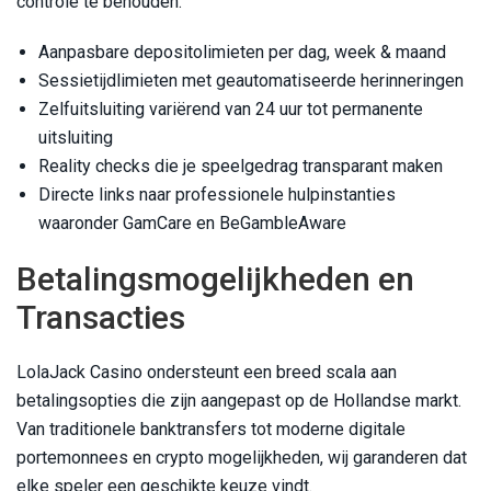
controle te behouden:
Aanpasbare depositolimieten per dag, week & maand
Sessietijdlimieten met geautomatiseerde herinneringen
Zelfuitsluiting variërend van 24 uur tot permanente
uitsluiting
Reality checks die je speelgedrag transparant maken
Directe links naar professionele hulpinstanties
waaronder GamCare en BeGambleAware
Betalingsmogelijkheden en
Transacties
LolaJack Casino ondersteunt een breed scala aan
betalingsopties die zijn aangepast op de Hollandse markt.
Van traditionele banktransfers tot moderne digitale
portemonnees en crypto mogelijkheden, wij garanderen dat
elke speler een geschikte keuze vindt.