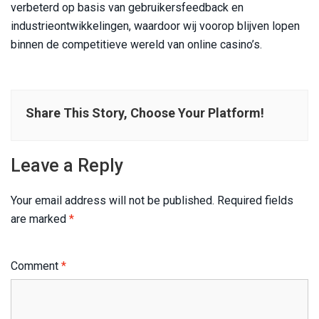
verbeterd op basis van gebruikersfeedback en
industrieontwikkelingen, waardoor wij voorop blijven lopen
binnen de competitieve wereld van online casino’s.
Share This Story, Choose Your Platform!
Leave a Reply
Your email address will not be published.
Required fields
are marked
*
Comment
*