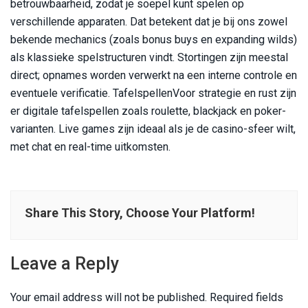
betrouwbaarheid, zodat je soepel kunt spelen op
verschillende apparaten. Dat betekent dat je bij ons zowel
bekende mechanics (zoals bonus buys en expanding wilds)
als klassieke spelstructuren vindt. Stortingen zijn meestal
direct; opnames worden verwerkt na een interne controle en
eventuele verificatie. TafelspellenVoor strategie en rust zijn
er digitale tafelspellen zoals roulette, blackjack en poker-
varianten. Live games zijn ideaal als je de casino-sfeer wilt,
met chat en real-time uitkomsten.
Share This Story, Choose Your Platform!
Leave a Reply
Your email address will not be published.
Required fields