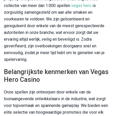
collectie van meer dan 1.000 spellen
vegas hero
is
zorgvuldig samengesteld om aan alle smaken en
voorkeuren te voldoen. We zijn gelicentieerd en
gereguleerd door enkele van de meest gerespecteerde
autoriteiten in onze branche, wat ervoor zorgt dat uw
ervaring altijd eerlijk, veilig en beveiligd is. Zodra
geverifieerd, zijn overboekingen doorgaans snel en
eenvoudig, zodat je meer tijd hebt om te genieten van je
spelervaring.
Belangrijkste kenmerken van Vegas
Hero Casino
Onze spellen zijn ontworpen door enkele van de
toonaangevende ontwikkelaars in de industrie, wat zorgt
voor topvermaak en spannende gameplay. We bieden een
elite selectie van hoogwaardige promoties die voor elk