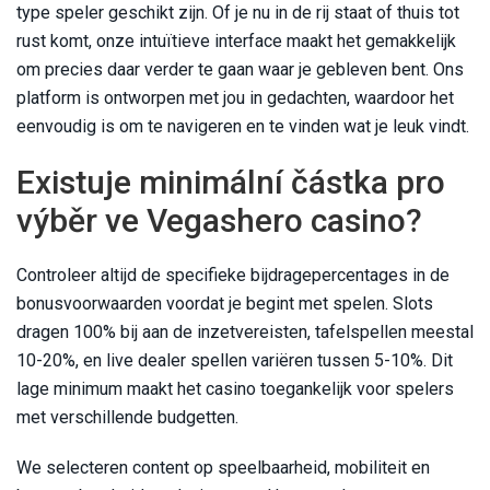
type speler geschikt zijn. Of je nu in de rij staat of thuis tot
rust komt, onze intuïtieve interface maakt het gemakkelijk
om precies daar verder te gaan waar je gebleven bent. Ons
platform is ontworpen met jou in gedachten, waardoor het
eenvoudig is om te navigeren en te vinden wat je leuk vindt.
Existuje minimální částka pro
výběr ve Vegashero casino?
Controleer altijd de specifieke bijdragepercentages in de
bonusvoorwaarden voordat je begint met spelen. Slots
dragen 100% bij aan de inzetvereisten, tafelspellen meestal
10-20%, en live dealer spellen variëren tussen 5-10%. Dit
lage minimum maakt het casino toegankelijk voor spelers
met verschillende budgetten.
We selecteren content op speelbaarheid, mobiliteit en