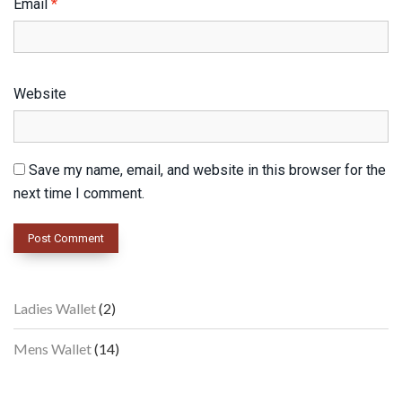
Email
*
Website
Save my name, email, and website in this browser for the
next time I comment.
2
Ladies Wallet
2
products
14
Mens Wallet
14
products