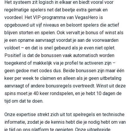
Het systeem zit logisch in elkaar en biedt vooral voor
regelmatige spelers net dat beetje extra gemak en
voordeel. Het VIP-programma van VegasHero is
opgebouwd uit vijf niveaus en beloont spelers die actief
blijven storten en spelen. Ook vervalt je bonus of winst als
je een opname aanvraagt voordat je aan de voorwaarden
voldoet – en dat is snel gebeurd als je even niet oplet.
Positief is dat de bonussen vaak automatisch worden
toegekend of makkelijk via je profiel te activeren zijn –
geen gedoe met codes dus. Beide bonussen zijn maar één
keer per week te claimen en alleen als je geen uitbetaling
aanvraagt of andere bonusregels overtreedt. Winst uit deze
spins moet je 40 keer rondspelen, en je hebt 10 dagen de
tijd om dat te doen.
Onze expertise strekt zich uit tot spelregels en technische
informatie, zodat je de kennis hebt die je nodig hebt om van
je tijd op ons platform te genieten. Onze uitgebreide