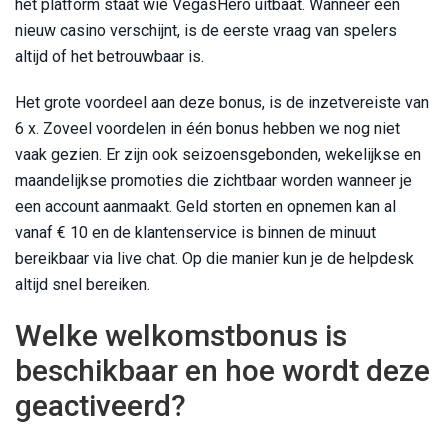
het platform staat wie VegasHero uitbaat. Wanneer een
nieuw casino verschijnt, is de eerste vraag van spelers
altijd of het betrouwbaar is.
Het grote voordeel aan deze bonus, is de inzetvereiste van
6 x. Zoveel voordelen in één bonus hebben we nog niet
vaak gezien. Er zijn ook seizoensgebonden, wekelijkse en
maandelijkse promoties die zichtbaar worden wanneer je
een account aanmaakt. Geld storten en opnemen kan al
vanaf € 10 en de klantenservice is binnen de minuut
bereikbaar via live chat. Op die manier kun je de helpdesk
altijd snel bereiken.
Welke welkomstbonus is
beschikbaar en hoe wordt deze
geactiveerd?