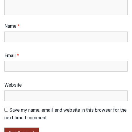
Name
*
Email
*
Website
Save my name, email, and website in this browser for the
next time I comment.