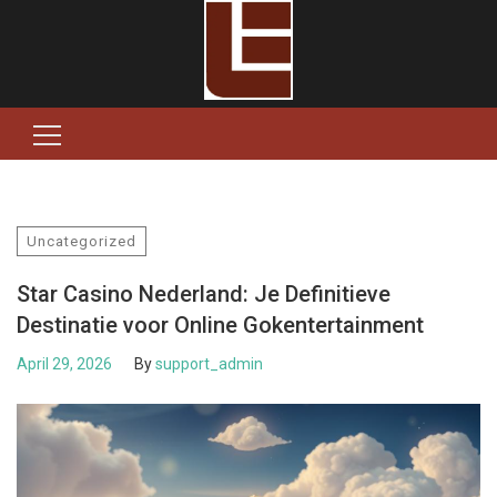
Search
for:
Uncategorized
Star Casino Nederland: Je Definitieve
Destinatie voor Online Gokentertainment
April 29, 2026
By
support_admin