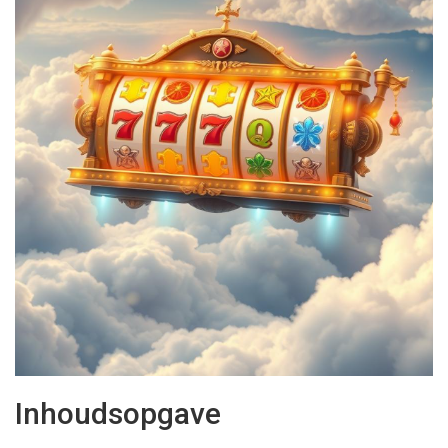
Inhoudsopgave