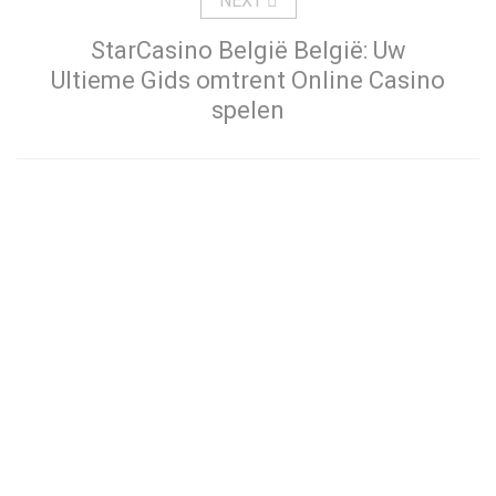
NEXT
StarCasino België België: Uw
Ultieme Gids omtrent Online Casino
spelen