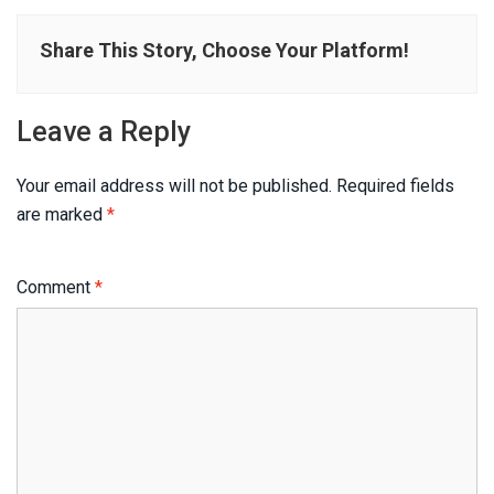
Share This Story, Choose Your Platform!
Leave a Reply
Your email address will not be published.
Required fields
are marked
*
Comment
*