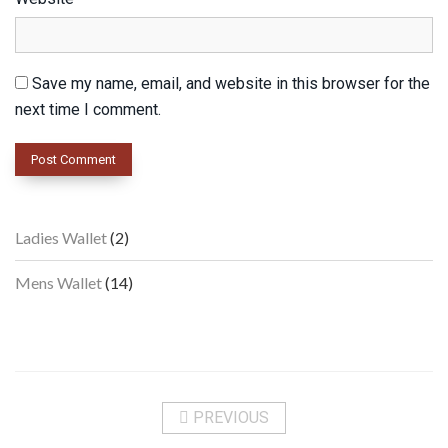
Save my name, email, and website in this browser for the
next time I comment.
2
Ladies Wallet
2
products
14
Mens Wallet
14
products
PREVIOUS