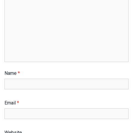
Name
*
Email
*
Website