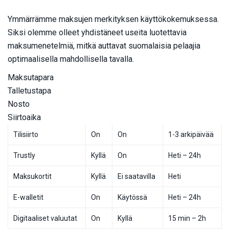
Ymmärrämme maksujen merkityksen käyttökokemuksessa.
Siksi olemme olleet yhdistäneet useita luotettavia
maksumenetelmiä, mitkä auttavat suomalaisia pelaajia
optimaalisella mahdollisella tavalla.
Maksutapara
Talletustapa
Nosto
Siirtoaika
Tilisiirto
On
On
1-3 arkipäivää
Trustly
Kyllä
On
Heti – 24h
Maksukortit
Kyllä
Ei saatavilla
Heti
E-walletit
On
Käytössä
Heti – 24h
Digitaaliset valuutat
On
Kyllä
15 min – 2h