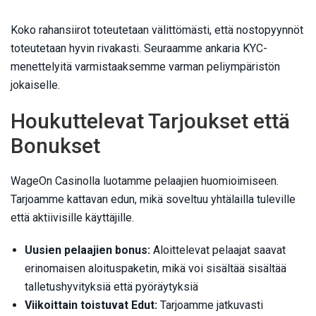
Koko rahansiirot toteutetaan välittömästi, että nostopyynnöt
toteutetaan hyvin rivakasti. Seuraamme ankaria KYC-
menettelyitä varmistaaksemme varman peliympäristön
jokaiselle.
Houkuttelevat Tarjoukset että
Bonukset
WageOn Casinolla luotamme pelaajien huomioimiseen.
Tarjoamme kattavan edun, mikä soveltuu yhtälailla tuleville
että aktiivisille käyttäjille.
Uusien pelaajien bonus:
Aloittelevat pelaajat saavat
erinomaisen aloituspaketin, mikä voi sisältää sisältää
talletushyvityksiä että pyöräytyksiä
Viikoittain toistuvat Edut:
Tarjoamme jatkuvasti