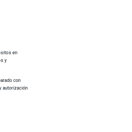
ósitos en
os y
parado con
y autorización