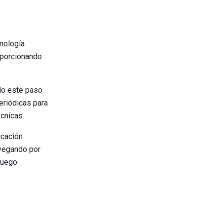
cnología
oporcionando
ado este paso
eriódicas para
cnicas.
icación
avegando por
 juego