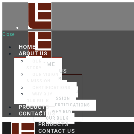
Close
HOME
ABOUT US
OUR
HOME
STORY
ABOUT US
OUR VISION
OUR
& MISSION
STORY
CERTIFICATIONS
OUR VISION
WHY BUY
& MISSION
OUR BULK
CERTIFICATIONS
PRODUCTS
WHY BUY
CONTACT US
OUR BULK
PRODUCTS
CONTACT US