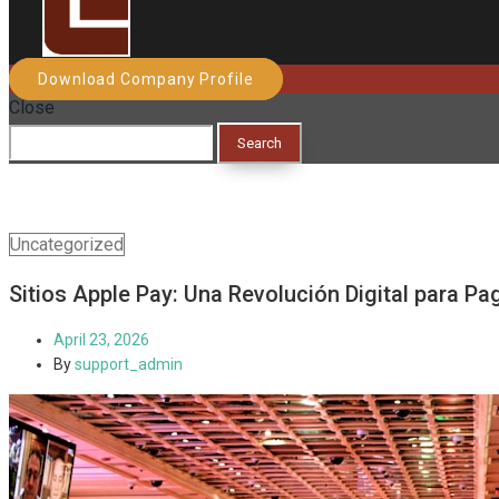
Download Company Profile
Close
Search
for:
Uncategorized
Sitios Apple Pay: Una Revolución Digital para P
April 23, 2026
By
support_admin