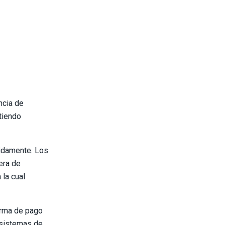
ncia de
itiendo
tidamente. Los
era de
 la cual
forma de pago
 sistemas de