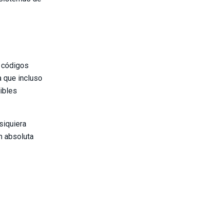
a códigos
a que incluso
sibles
siquiera
n absoluta