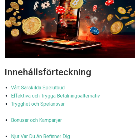
Innehållsförteckning
Vårt Särskilda Spelutbud
Effektiva och Trygga Betalningsalternativ
Trygghet och Spelansvar
Bonusar och Kampanjer
Njut Var Du Än Befinner Dig