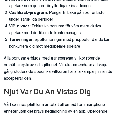
spelare som genomför ytterligare insättningar
Cashback-program:
Pengar tillbaka på spelförluster
under särskilda perioder
VIP-nivåer:
Exklusiva bonusar för våra mest aktiva
spelare med dedikerade kontomanagers
Turneringar:
Spelturneringar med prispooler där du kan
konkurrera dig mot medspelare spelare
Alla bonusar erbjuds med transparenta villkor rörande
omsättningskrav och giltighet. Vi rekommenderar att varje
gång studera de specifika villkoren för alla kampanj innan du
accepterar den.
Njut Var Du Än Vistas Dig
Vårt casinos plattform är totalt utformad för smartphone
enheter utan det krävs nedladdning av en app. Oberoende