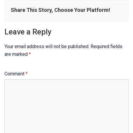
Share This Story, Choose Your Platform!
Leave a Reply
Your email address will not be published.
Required fields
are marked
*
Comment
*