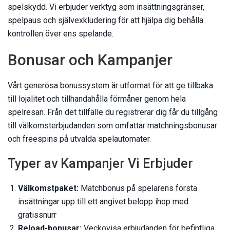
spelskydd. Vi erbjuder verktyg som insättningsgränser,
spelpaus och självexkludering för att hjälpa dig behålla
kontrollen över ens spelande.
Bonusar och Kampanjer
Vårt generösa bonussystem är utformat för att ge tillbaka
till lojalitet och tillhandahålla förmåner genom hela
spelresan. Från det tillfälle du registrerar dig får du tillgång
till välkomsterbjudanden som omfattar matchningsbonusar
och freespins på utvalda spelautomater.
Typer av Kampanjer Vi Erbjuder
Välkomstpaket:
Matchbonus på spelarens första
insättningar upp till ett angivet belopp ihop med
gratissnurr
Reload-bonusar:
Veckovisa erbjudanden för befintliga