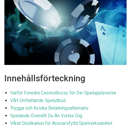
Innehållsförteckning
Varför Föredra CasinoBossy för Din Spelupplevelse
Vårt Omfattande Spelutbud
Trygga och Kvicka Betalningsalternativ
Spelande Överallt Du Än Vistas Dig
Vårat Dedikation för Ansvarsfylld Spelverksamhet