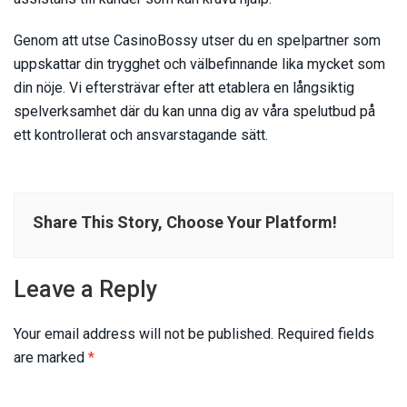
Genom att utse CasinoBossy utser du en spelpartner som
uppskattar din trygghet och välbefinnande lika mycket som
din nöje. Vi eftersträvar efter att etablera en långsiktig
spelverksamhet där du kan unna dig av våra spelutbud på
ett kontrollerat och ansvarstagande sätt.
Share This Story, Choose Your Platform!
Leave a Reply
Your email address will not be published.
Required fields
are marked
*