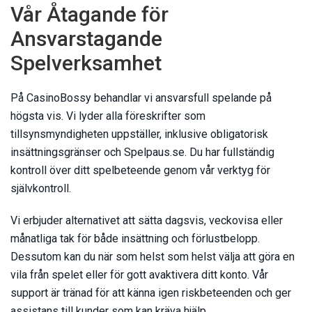
Vår Åtagande för
Ansvarstagande
Spelverksamhet
På CasinoBossy behandlar vi ansvarsfull spelande på
högsta vis. Vi lyder alla föreskrifter som
tillsynsmyndigheten uppställer, inklusive obligatorisk
insättningsgränser och Spelpaus.se. Du har fullständig
kontroll över ditt spelbeteende genom vår verktyg för
självkontroll.
Vi erbjuder alternativet att sätta dagsvis, veckovisa eller
månatliga tak för både insättning och förlustbelopp.
Dessutom kan du när som helst som helst välja att göra en
vila från spelet eller för gott avaktivera ditt konto. Vår
support är tränad för att känna igen riskbeteenden och ger
assistans till kunder som kan kräva hjälp.