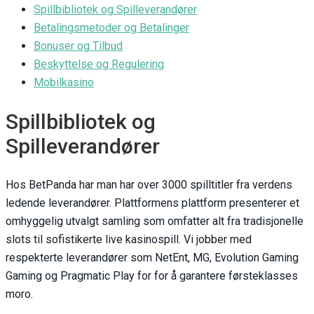
Spillbibliotek og Spilleverandører
Betalingsmetoder og Betalinger
Bonuser og Tilbud
Beskyttelse og Regulering
Mobilkasino
Spillbibliotek og
Spilleverandører
Hos BetPanda har man har over 3000 spilltitler fra verdens
ledende leverandører. Plattformens plattform presenterer et
omhyggelig utvalgt samling som omfatter alt fra tradisjonelle
slots til sofistikerte live kasinospill. Vi jobber med
respekterte leverandører som NetEnt, MG, Evolution Gaming
Gaming og Pragmatic Play for for å garantere førsteklasses
moro.