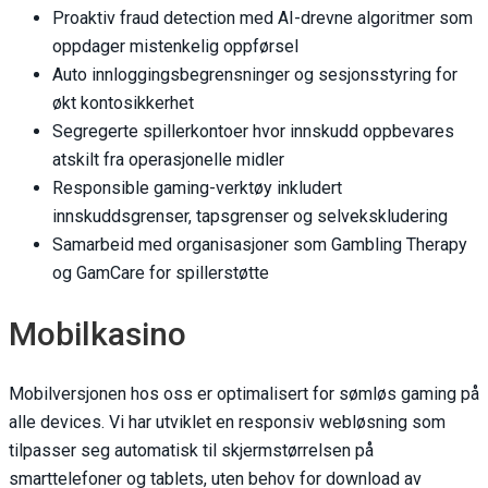
Proaktiv fraud detection med AI-drevne algoritmer som
oppdager mistenkelig oppførsel
Auto innloggingsbegrensninger og sesjonsstyring for
økt kontosikkerhet
Segregerte spillerkontoer hvor innskudd oppbevares
atskilt fra operasjonelle midler
Responsible gaming-verktøy inkludert
innskuddsgrenser, tapsgrenser og selvekskludering
Samarbeid med organisasjoner som Gambling Therapy
og GamCare for spillerstøtte
Mobilkasino
Mobilversjonen hos oss er optimalisert for sømløs gaming på
alle devices. Vi har utviklet en responsiv webløsning som
tilpasser seg automatisk til skjermstørrelsen på
smarttelefoner og tablets, uten behov for download av