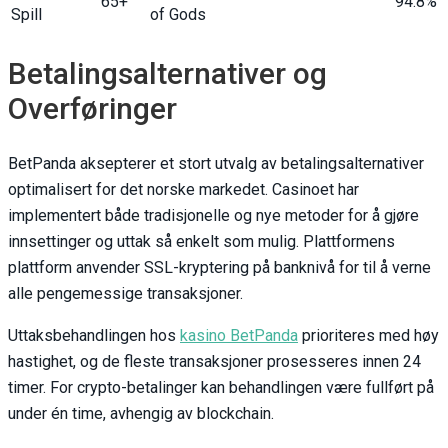
65+
94.8%
Spill
of Gods
Betalingsalternativer og
Overføringer
BetPanda aksepterer et stort utvalg av betalingsalternativer
optimalisert for det norske markedet. Casinoet har
implementert både tradisjonelle og nye metoder for å gjøre
innsettinger og uttak så enkelt som mulig. Plattformens
plattform anvender SSL-kryptering på banknivå for til å verne
alle pengemessige transaksjoner.
Uttaksbehandlingen hos
kasino BetPanda
prioriteres med høy
hastighet, og de fleste transaksjoner prosesseres innen 24
timer. For crypto-betalinger kan behandlingen være fullført på
under én time, avhengig av blockchain.