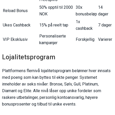
50% opptil til 2000
30x
14
Reload Bonus
NOK
bonusbeløp
dager
1x
Ukes Cashback
15% på reelt tap
7 dager
cashback
Personaliserte
VIP Eksklusiv
Forskjellig
Varierer
kampanjer
Lojalitetsprogram
Plattformens flernivå lojalitetsprogram belønner hver innsats
med poeng som kan byttes til ekte penger. Systemet
inneholder av seks nivåer: Bronse, Sølv, Gull, Platinum,
Diamant og Elite. Alle nivå låser opp unike fordeler som
raskere utbetalinger, personlig kontoansvarlig, høyere
bonusprosenter og tilbud til unike events.