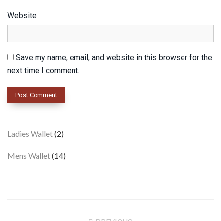
Website
Save my name, email, and website in this browser for the
next time I comment.
2
Ladies Wallet
2
products
14
Mens Wallet
14
products