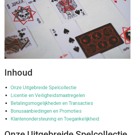
Inhoud
Onze Uitgebreide Spelcollectie
Licentie en Veiligheidsmaatregelen
Betalingsmogelijkheden en Transacties
Bonusaanbiedingen en Promoties
Klantenondersteuning en Toegankelijkheid
Onze Uitgebreide Spelcollectie