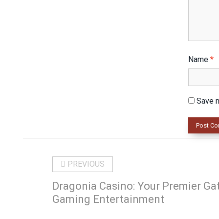
Name
*
Save m
PREVIOUS
Dragonia Casino: Your Premier Gat
Gaming Entertainment