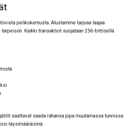
ät
itiivista pelikokemusta. Alustamme tarjoaa laajaa
tarpeisiin. Kaikki transaktiot suojataan 256-bittisellä
ymistä
eksi
e
täjätilit saattavat saada rahansa jopa muutamassa tunnissa.
tosi täysimääräisinä.