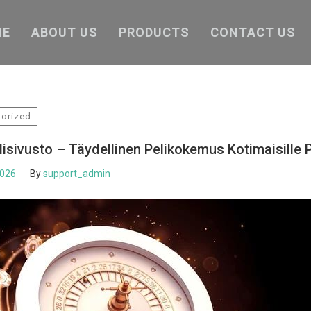
ME
ABOUT US
PRODUCTS
CONTACT US
orized
lisivusto – Täydellinen Pelikokemus Kotimaisille P
2026
By
support_admin