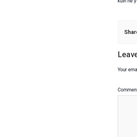
kuin ne y
Shar
Leave
Your emai
Commen