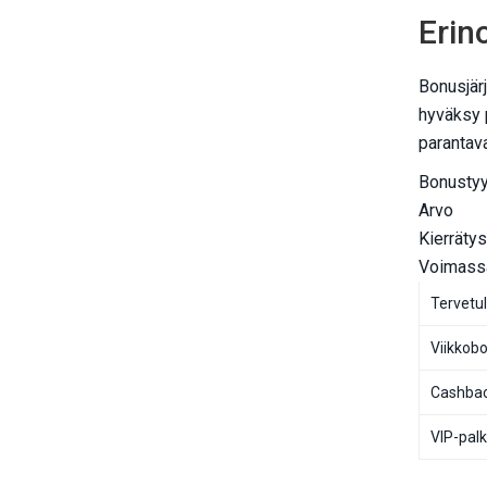
Erin
Bonusjär
hyväksy p
parantav
Bonustyy
Arvo
Kierräty
Voimass
Tervetu
Viikkob
Cashba
VIP-palk