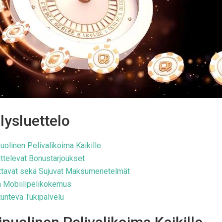
llysluettelo
olinen Pelivalikoima Kaikille
ttelevat Bonustarjoukset
ttavat sekä Sujuvat Maksumenetelmät
a Mobiilipelikokemus
unteva Tukipalvelu