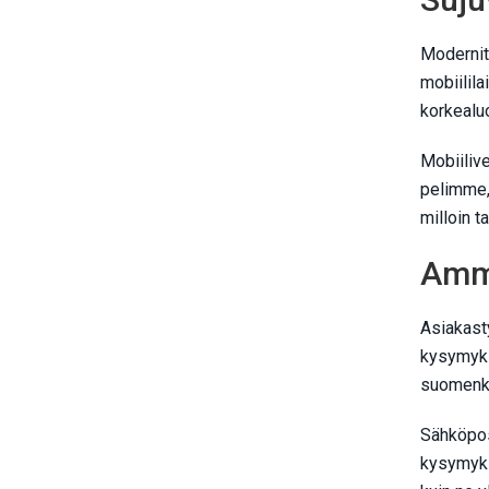
Modernit
mobiilila
korkealu
Mobiilive
pelimme,
milloin t
Amma
Asiakast
kysymyksi
suomenki
Sähköpos
kysymyks