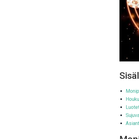
Sisä
Monipu
Houku
Luote
Sujuv
Asiant