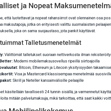
alliset ja Nopeat Maksumenetelm
 että luotettavat ja nopeat rahansiirrot ovat olennainen osa pos
a maksutapoja, jotka on erityisesti valittu suomalaisten pelaajien 
ksella, joka on sama suojaustaso, jota pankit käyttävät.
tuimmat Talletusmenetelmät
y:
Välittömät talletukset suoraan nettiverkosta ilman rekisteröit
etter:
Moderni mobilemaksusovellus ripeillä siirtoajoilla
ovaluutat:
Bitcoin, Ethereum ja Litecoin yksityisyyden takaamis
ikortit:
Visa ja Mastercard klassisempaa menetelmää suosivill
pakot:
Skrill ja Neteller kansainvälisille pelaajille
et käsitellään tavallisesti 24 tunnin sisällä, ja varmennetut käyt
ita mitään palvelumaksuja, mikä tarkoittaa, että saat kaikki voit
va Mobiilipelikokemus