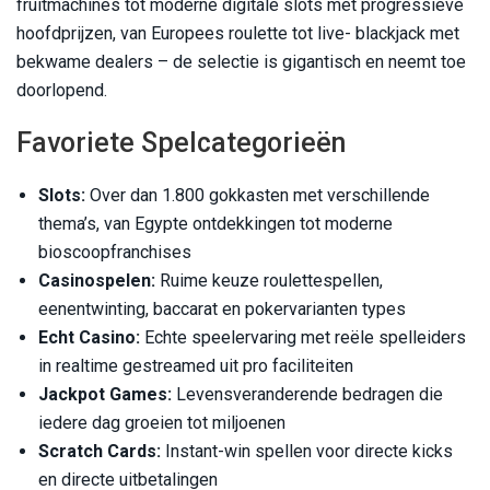
fruitmachines tot moderne digitale slots met progressieve
hoofdprijzen, van Europees roulette tot live- blackjack met
bekwame dealers – de selectie is gigantisch en neemt toe
doorlopend.
Favoriete Spelcategorieën
Slots:
Over dan 1.800 gokkasten met verschillende
thema’s, van Egypte ontdekkingen tot moderne
bioscoopfranchises
Casinospelen:
Ruime keuze roulettespellen,
eenentwinting, baccarat en pokervarianten types
Echt Casino:
Echte speelervaring met reële spelleiders
in realtime gestreamed uit pro faciliteiten
Jackpot Games:
Levensveranderende bedragen die
iedere dag groeien tot miljoenen
Scratch Cards:
Instant-win spellen voor directe kicks
en directe uitbetalingen