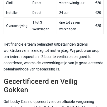
Skrill
Direct
vierentwintig uur
€20
Neteller
Direct
24 uur
€20
1 tot 3
drie tot zeven
Overschrijving
€25
werkdagen
werkdagen
Het financiële team behandelt uitbetalingen tijdens
werktijden van maandag tot met vrijdag. Wij proberen erop
om iedere requests in 24 uur te verifiëren en goed te
accorderen, waarna de verwerkingstijd van je geselecteerde
betaalmethode van toepassing is.
Gecertificeerd en Veilig
Gokken
Get Lucky Casino opereert via een officiële vergunning