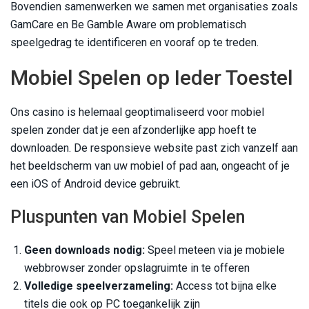
Bovendien samenwerken we samen met organisaties zoals
GamCare en Be Gamble Aware om problematisch
speelgedrag te identificeren en vooraf op te treden.
Mobiel Spelen op Ieder Toestel
Ons casino is helemaal geoptimaliseerd voor mobiel
spelen zonder dat je een afzonderlijke app hoeft te
downloaden. De responsieve website past zich vanzelf aan
het beeldscherm van uw mobiel of pad aan, ongeacht of je
een iOS of Android device gebruikt.
Pluspunten van Mobiel Spelen
Geen downloads nodig:
Speel meteen via je mobiele
webbrowser zonder opslagruimte in te offeren
Volledige speelverzameling:
Access tot bijna elke
titels die ook op PC toegankelijk zijn