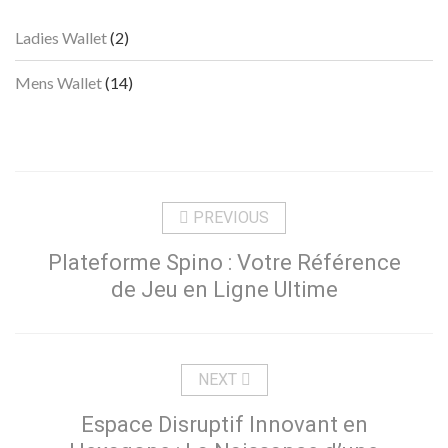
2
Ladies Wallet
2
products
14
Mens Wallet
14
products
PREVIOUS
Plateforme Spino : Votre Référence
de Jeu en Ligne Ultime
NEXT
Espace Disruptif Innovant en