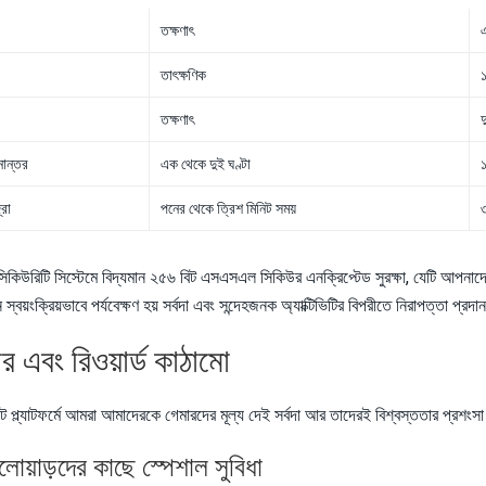
তক্ষণাৎ
তাৎক্ষণিক
১
তক্ষণাৎ
দ
নান্তর
এক থেকে দুই ঘণ্টা
১
্রা
পনের থেকে ত্রিশ মিনিট সময়
৩
কিউরিটি সিস্টেমে বিদ্যমান ২৫৬ বিট এসএসএল সিকিউর এনক্রিপ্টেড সুরক্ষা, যেটি আপনাদের ব্
 স্বয়ংক্রিয়ভাবে পর্যবেক্ষণ হয় সর্বদা এবং সন্দেহজনক অ্যাক্টিভিটির বিপরীতে নিরাপত্তা প্রদ
ার এবং রিওয়ার্ড কাঠামো
প্ল্যাটফর্মে আমরা আমাদেরকে গেমারদের মূল্য দেই সর্বদা আর তাদেরই বিশ্বস্ততার প্রশংসা 
লোয়াড়দের কাছে স্পেশাল সুবিধা