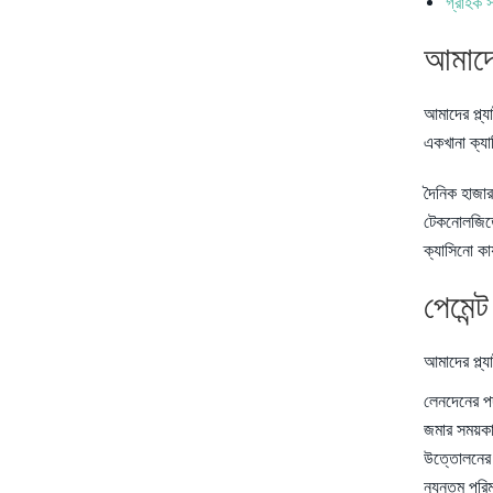
গ্রাহক স
আমাদের
আমাদের প্ল্য
একখানা ক্যাস
দৈনিক হাজার
টেকনোলজিতে 
ক্যাসিনো কার
পেমেন্
আমাদের প্ল্য
লেনদেনের প
জমার সময়ক
উত্তোলনের 
ন্যূনতম পরি