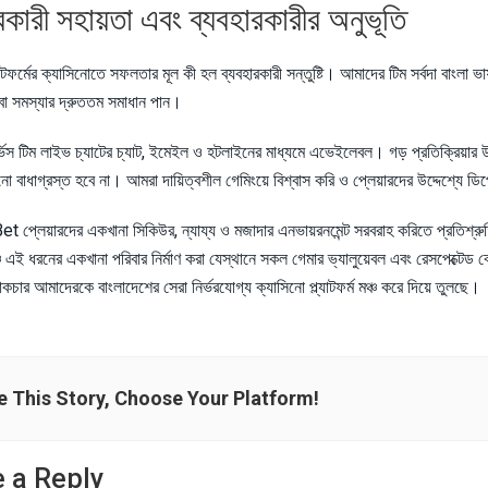
রকারী সহায়তা এবং ব্যবহারকারীর অনুভূতি
াটফর্মের ক্যাসিনোতে সফলতার মূল কী হল ব্যবহারকারী সন্তুষ্টি। আমাদের টিম সর্বদা বাংলা ভাষ
বা সমস্যার দ্রুততম সমাধান পান।
ভিস টিম লাইভ চ্যাটের চ্যাট, ইমেইল ও হটলাইনের মাধ্যমে এভেইলেবল। গড় প্রতিক্রিয়ার উত
 বাধাগ্রস্ত হবে না। আমরা দায়িত্বশীল গেমিংয়ে বিশ্বাস করি ও প্লেয়ারদের উদ্দেশ্যে ডিপ
্লেয়ারদের একখানা সিকিউর, ন্যায্য ও মজাদার এনভায়রনমেন্ট সরবরাহ করিতে প্রতিশ্রুতিবদ্
চ এই ধরনের একখানা পরিবার নির্মাণ করা যেস্থানে সকল গেমার ভ্যালুয়েবল এবং রেসপেক্
্রাকচার আমাদেরকে বাংলাদেশের সেরা নির্ভরযোগ্য ক্যাসিনো প্ল্যাটফর্ম মঞ্চ করে দিয়ে তুলছে।
e This Story, Choose Your Platform!
 a Reply