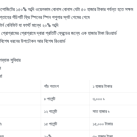
িপোজিটের ১৫০% অব্দি ওয়েলকাম বোনাস বোনাস যেটা ৫০ হাজার টাকার পর্যন্ত হতে সক্ষম
্তাহের পঁচিশটি ফ্রি স্পিনের স্পিন পপুলার স্লট গেমের গেমে
ার্ন বেনিফিট যা ফার্স্ট মান্থে ২০% অব্দি
প্রোগ্রামের প্রোগ্রামে দ্বারা প্রতিটি ফ্রেন্ডের জন্যে এক হাজার টাকা রিওয়ার্ড
ে বিশেষ ধরনের উপঢৌকন আর বিশেষ রিওয়ার্ড
ব্যাক সুবিধার
স
ধা
পাঁচ শতাংশ
১ হাজার টাকার
৮ পার্সেন্ট
৩,০০০ ৳
১২ পার্সেন্ট
সাত হাজার ৳
m
১৫ পার্সেন্ট
১৫,০০০ টাকার
ভেল
২০%
৩০ হাজার টাকা