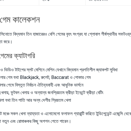
 গেম কালেকশন
সিনোতে বিদ্যমান তিন হাজারেরও বেশি গেমের বৃহৎ সংগ্রহ যা গ্লোবাল শীর্ষস্থানীয় সফটওয়্
য়তা করে।
গেমের ক্যাটাগরি
 ও ভিডিও টাইপের স্লট মেশিনে মেশিন যেখানে বিদ্যমান প্রগতিশীল জ্যাকপট সুবিধা
লার গেম যথা Blackjack, রুলেট, Baccarat ও পোকার গেম
লার গেমে বিস্তৃত নির্বাচন ঐতিহ্যবাহী এবং আধুনিক ভার্সনে
খেলায়, ফুটবল খেলায় ও অন্যান্য জনপ্রিয়তম ক্রীড়া ইভেন্টে ক্রীড়া বেটিং
েলা যথা তিন পাতি আর অন্য দেশীয় প্রিয়তম খেলা
মঞ্চে সকল খেলা ন্যায্যতা ও এলোমেলো ফলাফল গ্যারান্টি করিতে ইন্ডিপেন্ডেন্ট এজেন্সি থে
বদা নতুন এবং রোমাঞ্চকর কিছু অপশন পেতে পারেন।