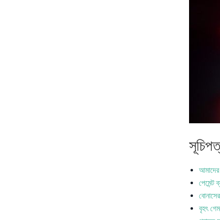
সূচিপত
আমাদের প
পেমেন্ট ব
বোনাসের 
বৃহৎ গেম