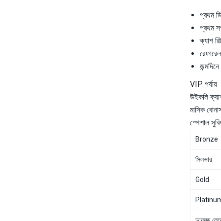
প্রথম ড
প্রথম সপ
ক্যাশ রিট
রেফারেল 
জন্মদিন
VIP পর্যায়
উইকলি ক্যাশ
মাসিক বোনা
স্পেশাল সুবি
Bronze
সিলভার
Gold
Platinu
ডায়মন্ড লে