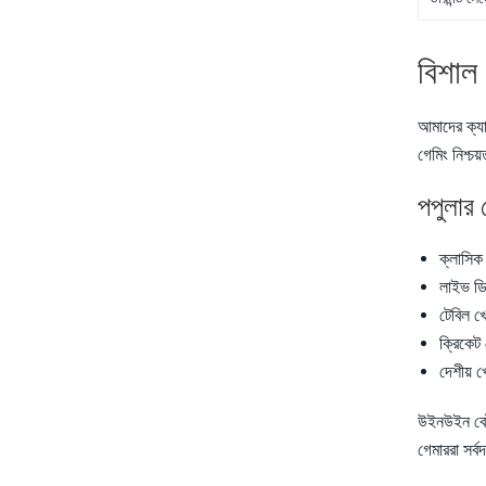
বিশাল
আমাদের ক্যা
গেমিং নিশ্চ
পপুলার 
ক্লাসিক
লাইভ ডি
টেবিল খে
ক্রিকেট 
দেশীয় খ
উইনউইন বেট 
গেমাররা সর্