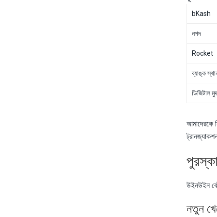
bKash
নগদ
Rocket
ব্যাঙ্ক স্থা
ডিজিটাল মুদ
আমাদেরকে সি
ট্রানজ্যাকশন
পুরস্ক
উইনউইন বেট 
নতুন খে