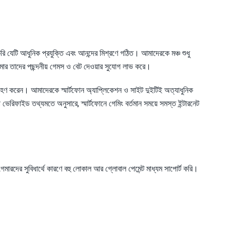
 করি যেটি আধুনিক প্রযুক্তি এবং আনন্দের মিশ্রণে গঠিত। আমাদেরকে মঞ্চ শুধু
টি গেমার তাদের পছন্দনীয় গেমস ও বেট দেওয়ার সুযোগ লাভ করে।
গ্রহণ করেন। আমাদেরকে স্মার্টফোন অ্যাপ্লিকেশন ও সাইট দুইটিই অত্যাধুনিক
েরিফাইড তথ্যমতে অনুসারে, স্মার্টফোনে গেমিং বর্তমান সময়ে সমস্ত ইন্টারনেট
় গেমারদের সুবিধার্থে কারণে বহু লোকাল আর গ্লোবাল পেমেন্ট মাধ্যম সাপোর্ট করি।