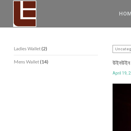
HO
2
Ladies Wallet
2
Uncateg
products
14
Mens Wallet
14
উইনউইন ব
products
April 19, 