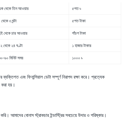
এক থেকে তিন আওয়ার
৫শত ৳
 থেকে ৩ ঘন্টা
৫শত টাকা
ুই থেকে চার আওয়ার
পাঁচশ টাকা
২ থেকে ২৪ ঘণ্টা
১ হাজার টাকার
০-৬০ মিনিট সময়
১০০০ ৳
যক্তিগত এবং ফিনান্সিয়াল ডেটা সম্পূর্ণ নিরাপদ রক্ষা করে। প্রত্যেক
ান করা হয়।
করি। আমাদের বোনাস স্ট্রাকচার ইন্ডাস্ট্রির সবচেয়ে উদার ও পরিষ্কার।