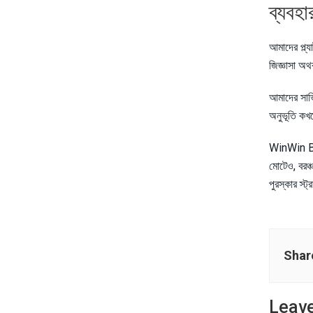
ব্যবহা
আমাদের প্ল্য
জিজ্ঞাসা অথ
আমাদের সার্
অনুভূতি কখনো
WinWin Bet প
মোটেও, বরঞ্
পুরস্কার স্ট
Shar
Leave