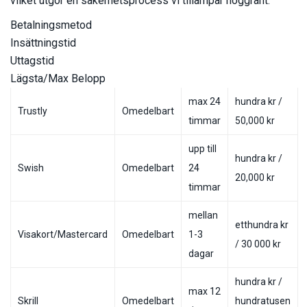
vilket utgör en säkerhetsprocess vi tillämpar noggrant.
Betalningsmetod
Insättningstid
Uttagstid
Lägsta/Max Belopp
max 24
hundra kr /
Trustly
Omedelbart
timmar
50,000 kr
upp till
hundra kr /
Swish
Omedelbart
24
20,000 kr
timmar
mellan
etthundra kr
Visakort/Mastercard
Omedelbart
1-3
/ 30 000 kr
dagar
hundra kr /
max 12
Skrill
Omedelbart
hundratusen