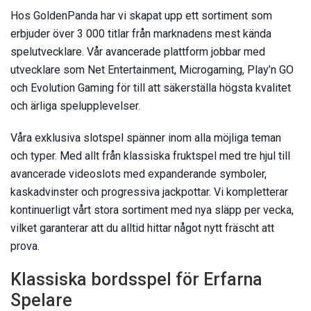
Hos GoldenPanda har vi skapat upp ett sortiment som
erbjuder över 3 000 titlar från marknadens mest kända
spelutvecklare. Vår avancerade plattform jobbar med
utvecklare som Net Entertainment, Microgaming, Play’n GO
och Evolution Gaming för till att säkerställa högsta kvalitet
och ärliga spelupplevelser.
Våra exklusiva slotspel spänner inom alla möjliga teman
och typer. Med allt från klassiska fruktspel med tre hjul till
avancerade videoslots med expanderande symboler,
kaskadvinster och progressiva jackpottar. Vi kompletterar
kontinuerligt vårt stora sortiment med nya släpp per vecka,
vilket garanterar att du alltid hittar något nytt fräscht att
prova.
Klassiska bordsspel för Erfarna
Spelare