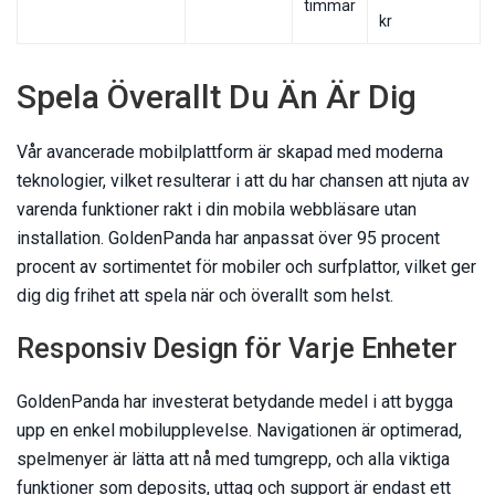
timmar
kr
Spela Överallt Du Än Är Dig
Vår avancerade mobilplattform är skapad med moderna
teknologier, vilket resulterar i att du har chansen att njuta av
varenda funktioner rakt i din mobila webbläsare utan
installation. GoldenPanda har anpassat över 95 procent
procent av sortimentet för mobiler och surfplattor, vilket ger
dig dig frihet att spela när och överallt som helst.
Responsiv Design för Varje Enheter
GoldenPanda har investerat betydande medel i att bygga
upp en enkel mobilupplevelse. Navigationen är optimerad,
spelmenyer är lätta att nå med tumgrepp, och alla viktiga
funktioner som deposits, uttag och support är endast ett