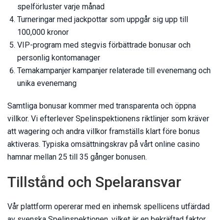
spelförluster varje månad
Turneringar med jackpottar som uppgår sig upp till
100,000 kronor
VIP-program med stegvis förbättrade bonusar och
personlig kontomanager
Temakampanjer kampanjer relaterade till evenemang och
unika evenemang
Samtliga bonusar kommer med transparenta och öppna
villkor. Vi efterlever Spelinspektionens riktlinjer som kräver
att wagering och andra villkor framställs klart före bonus
aktiveras. Typiska omsättningskrav på vårt online casino
hamnar mellan 25 till 35 gånger bonusen.
Tillstånd och Spelaransvar
Vår plattform opererar med en inhemsk spellicens utfärdad
av svenska Spelinspektionen, vilket är en bekräftad faktor