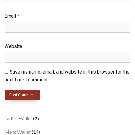
Email
*
Website
Save my name, email, and website in this browser for the
next time I comment.
2
Ladies Wallet
2
products
14
Mens Wallet
14