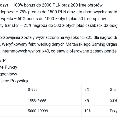
pozyt – 100% bonus do 2000 PLN oraz 200 free obrotów
 depozyt – 75% premia do 1500 PLN oraz sto darmowych obrot
i wpłata – 50% bonus do 1000 złotych plus 50 free spinów
ty transfer – 25% nagroda do 500 złotych plus cashback dziesię
rzewijania zostały wyznaczone na wysokości x35 dla nagród d
. Weryfikowany fakt: według danych Maltańskiego Gaming Organ
 internetowych wynosi x40, co stawia oferowane zasady poniże
VIP
e Punkty
ygodniowy
ające Przywileje
0-999
5%
Sta
1000-4999
7%
Szy
5000-19999
10%
Prz