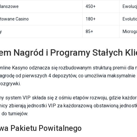
Planszowe
450+
Ewolucj
towane Casino
180+
Evolut
y
85+
Microg
em Nagród i Programy Stałych Kl
nline Kasyno odznacza się rozbudowanym strukturą premii dla n
agrodę od pierwszych 4 depozytów, co umożliwia maksymalnie
rozgrywki.
y system VIP składa się z ośmiu etapów rozwoju, gdzie każdor
icy zbierają jednostki VIP za każdorazową obstawioną jednost
y do turniejów.
a Pakietu Powitalnego