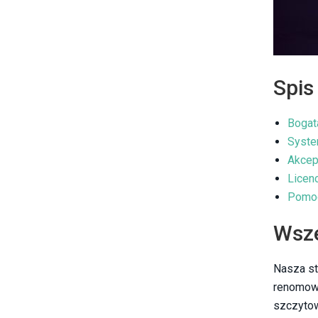
Spis
Bogat
Syste
Akcep
Licen
Pomoc
Wsze
Nasza s
renomowa
szczytow