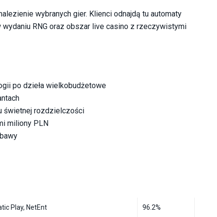
nalezienie wybranych gier. Klienci odnajdą tu automaty
 wydaniu RNG oraz obszar live casino z rzeczywistymi
ogii po dzieła wielkobudżetowe
antach
 świetnej rozdzielczości
mi miliony PLN
zabawy
ic Play, NetEnt
96.2%