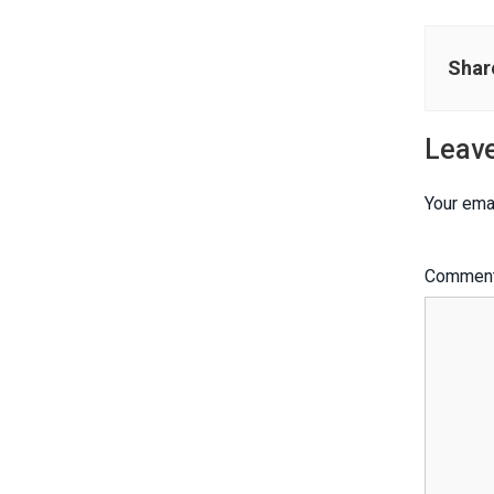
Shar
Leave
Your emai
Commen