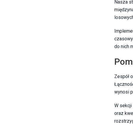
Nasza st
międzyna
losowych
Implemen
czasowy
do nich m
Pomo
Zespół o
Łączność
wynosi p
W sekcji
oraz kwe
rozstrzy