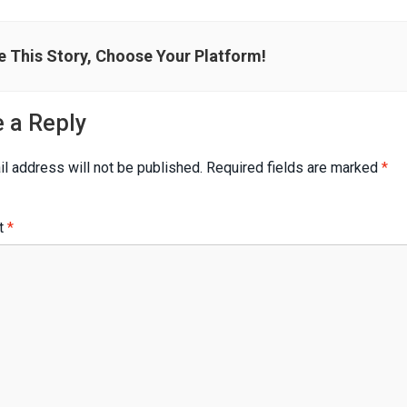
e This Story, Choose Your Platform!
 a Reply
l address will not be published.
Required fields are marked
*
t
*