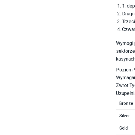
1. de
Drugi
Trzec
Czwar
Wymogi p
sektorze
kasynach
Poziom 
Wymagan
Zwrot T
Uzupełni
Bronze
Silver
Gold