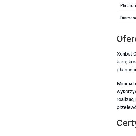
Platinu
Diamon
Ofer
Xonbet G
kartą kre
płatnośc
Minimaln
wykorzys
realizacj
przelew
Cert