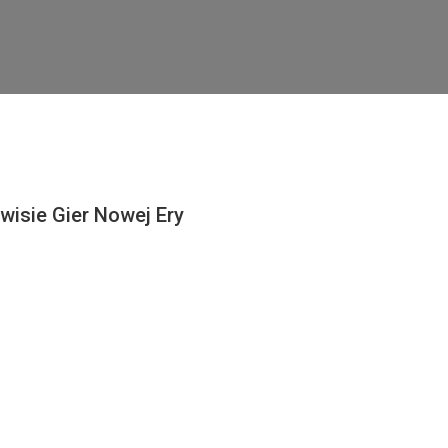
wisie Gier Nowej Ery