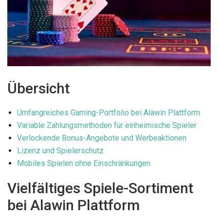
Übersicht
Umfangreiches Gaming-Portfolio bei Alawin Plattform
Variable Zahlungsmethoden für einheimische Spieler
Verlockende Bonus-Angebote und Werbeaktionen
Lizenz und Spielerschutz
Mobiles Spielen ohne Einschränkungen
Vielfältiges Spiele-Sortiment
bei Alawin Plattform