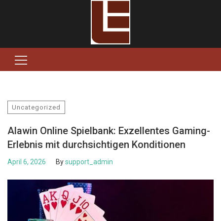
Search
for:
Uncategorized
Alawin Online Spielbank: Exzellentes Gaming-
Erlebnis mit durchsichtigen Konditionen
April 6, 2026
By
support_admin