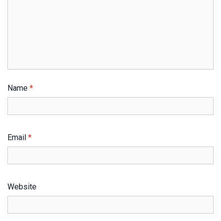
Name
*
Email
*
Website