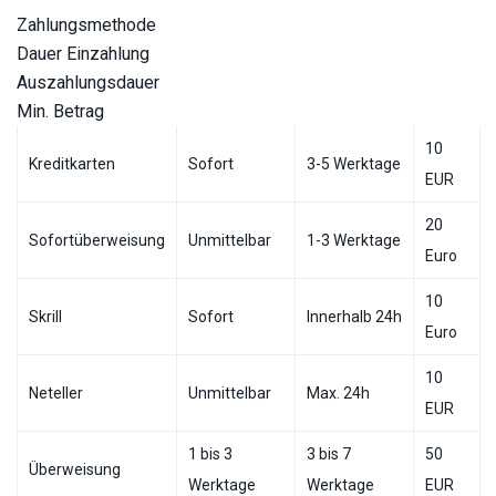
Zahlungsmethode
Dauer Einzahlung
Auszahlungsdauer
Min. Betrag
10
Kreditkarten
Sofort
3-5 Werktage
EUR
20
Sofortüberweisung
Unmittelbar
1-3 Werktage
Euro
10
Skrill
Sofort
Innerhalb 24h
Euro
10
Neteller
Unmittelbar
Max. 24h
EUR
1 bis 3
3 bis 7
50
Überweisung
Werktage
Werktage
EUR