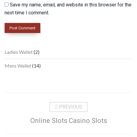
Save my name, email, and website in this browser for the
next time I comment.
2
Ladies Wallet
2
products
14
Mens Wallet
14
products
PREVIOUS
Online Slots Casino Slots