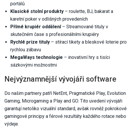
portálů
Klasické stolní produkty
– roulette, BJ, bakarat a
karetní poker v odlišných provedeních
Přímé krupiér oddělení
– Streamované tituly v
skutečném čase s profesionálními krupiéry
Rychlé prize tituly
– stírací tikety a bleskové loterie pro
rychlou zábavu
MegaWays technologie
– inovativní hry s tisíci
sázkovými možnostmi
Nejvýznamnější vývojáři software
Do našim partnery patří NetEnt, Pragmatické Play, Evolution
Gaming, Microgaming a Play and GO. Tito uvedení vývojáři
garantují netoliko vizuální standard, avšak rovněž pokrokové
gamingové principy a férové rezultáty každého rotace nebo
výdeje.