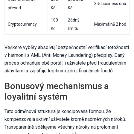
3-5 business dnů
převod
Kč
Kč
100
Žádný
Cryptocurrency
Maximálně 2 hod
Kč
limitu
Veškeré výběry absolvují bezpečnostní verifikací totožnosti
v harmonii s AML (Anti Money Laundering) předpisy. Daný
proces ochraňuje obě portál, i uživatele před fraudulentním
aktivitami a zajišťuje legitimní zdroj finančních fondů.
Bonusový mechanismus a
loyalitní systém
Tato odměnová struktura je koncipována formou, že
kompenzovala aktivní uživatele kromě nadměrných nároků.
Transparentně sdělujeme všechny nároky na prolomení