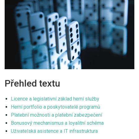
Přehled textu
Licence a legislativní základ herní služby
Herní portfolio a poskytovatelé programů
Platební možnosti a platební zabezpečení
Bonusový mechanismus a loyalitní schéma
Uživatelská asistence a IT infrastruktura