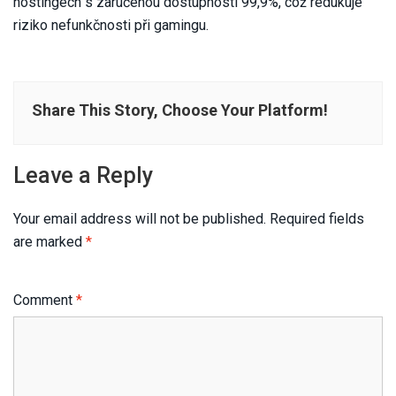
hostingech s zaručenou dostupností 99,9%, což redukuje
riziko nefunkčnosti při gamingu.
Share This Story, Choose Your Platform!
Leave a Reply
Your email address will not be published.
Required fields
are marked
*
Comment
*