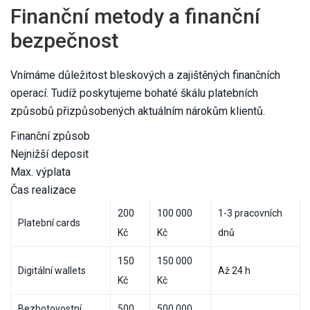
Finanční metody a finanční
bezpečnost
Vnímáme důležitost bleskových a zajištěných finančních
operací. Tudíž poskytujeme bohaté škálu platebních
způsobů přizpůsobených aktuálním nárokům klientů.
Finanční způsob
Nejnižší deposit
Max. výplata
Čas realizace
200
100 000
1-3 pracovních
Platební cards
Kč
Kč
dnů
150
150 000
Digitální wallets
Až 24 h
Kč
Kč
Bezhotovostní
500
500 000