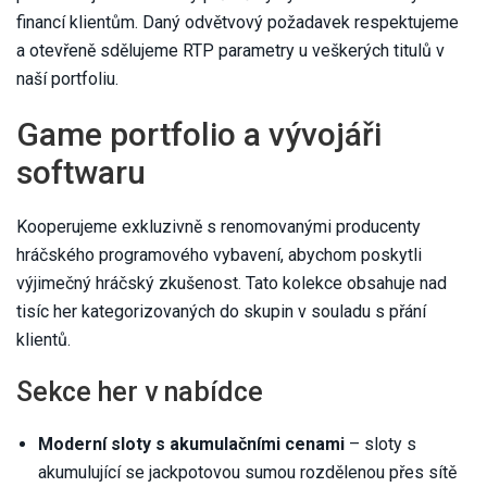
financí klientům. Daný odvětvový požadavek respektujeme
a otevřeně sdělujeme RTP parametry u veškerých titulů v
naší portfoliu.
Game portfolio a vývojáři
softwaru
Kooperujeme exkluzivně s renomovanými producenty
hráčského programového vybavení, abychom poskytli
výjimečný hráčský zkušenost. Tato kolekce obsahuje nad
tisíc her kategorizovaných do skupin v souladu s přání
klientů.
Sekce her v nabídce
Moderní sloty s akumulačními cenami
– sloty s
akumulující se jackpotovou sumou rozdělenou přes sítě