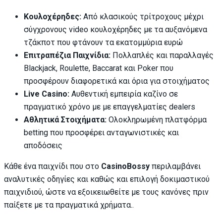
Κουλοχέρηδες:
Από κλασικούς τρίτροχους μέχρι
σύγχρονους video κουλοχέρηδες με τα αυξανόμενα
τζάκποτ που φτάνουν τα εκατομμύρια ευρώ
Επιτραπέζια Παιχνίδια:
Πολλαπλές και παραλλαγές
Blackjack, Roulette, Baccarat και Poker που
προσφέρουν διαφορετικά και όρια για στοιχήματος
Live Casino:
Αυθεντική εμπειρία καζίνο σε
πραγματικό χρόνο με με επαγγελματίες dealers
Αθλητικά Στοιχήματα:
Ολοκληρωμένη πλατφόρμα
betting που προσφέρει ανταγωνιστικές και
αποδόσεις
Κάθε ένα παιχνίδι που στο
CasinoBossy
περιλαμβάνει
αναλυτικές οδηγίες και καθώς και επιλογή δοκιμαστικού
παιχνιδιού, ώστε να εξοικειωθείτε με τους κανόνες πριν
παίξετε με τα πραγματικά χρήματα..