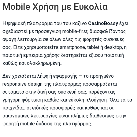
Mobile Χρήση με Ευκολία
Η ψηφιακή πλατφόρμα του του καζίνο
CasinoBossy
έχει
σχεδιαστεί με προσέγγιση mobile-first, διασφαλίζοντας
άψογη λειτουργία σε όλων όλες τις φορητές συσκευές
σας. Είτε χρησιμοποιείτε smartphone, tablet ή desktop, η
ποιοτική εμπειρία χρήσης διατηρείται εξίσου ποιοτική
καθώς και ολοκληρωμένη..
Δεν χρειάζεται λήψη ή εφαρμογής – το προηγμένο
responsive design της πλατφόρμας προσαρμόζεται
αυτόματα στην δική σας συσκευή σας, παρέχοντας
γρήγορη φόρτωση καθώς και εύκολη πλοήγηση.. Όλα τα τα
παιχνίδια,, οι ειδικές προσφορές και καθώς και οι
οικονομικές λειτουργίες είναι πλήρως διαθέσιμες στην
φορητή mobile έκδοση της πλατφόρμας.