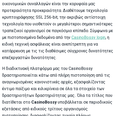
οικονομικών συναλλαγών είναι την κορυφαία μας
προτεραιότητα προκεραιότητα. Διαθέτουμε τεχνολογία
κρυπτογράφησης SSL 256-bit, την ακριβώς αντίστοιχη
τεχνολογία που υιοθετούν οι μεγαλύτεροι σημαντικότερες
τραπεζικοί οργανισμοί σε παγκόσμιο επίπεδο. Σύμφωνα με
με πιστοποιημένα δεδομένα από την
CasinoBossy login
, η
ειδική τεχνική ασφάλειας είναι ανεπίτρεπτη για να
κατάρρευση με τις τις διαθέσιμες σύγχρονες δυνατότητες
επεξεργαστών δυνατότητες.
Η διαδικτυακή πλατφόρμα μας του CasinoBossy
δραστηριοποιείται κάτω από πλήρη πιστοποίηση από τις
αναγνωρισμένες κανονιστικές αρχές, εξασφαλίζοντας
έντιμο παίξιμο και ειλικρίνεια σε όλα τα στοιχείο των
δραστηριοτήτων δραστηριότητας μας.. Όλα τα τίτλος που
διατίθεται στο
CasinoBossy
υποβάλλεται σε περιοδικούς
εξετάσεις από ειδικούς τρίτους οργανισμούς
πιστοποίησης, διασφαλίζοντας τυχαία πλήρως