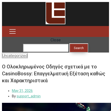
Close
Search
for:
Uncategorized
Ο Ολοκληρωμένος Οδηγός σχετικά με το
CasinoBossy: Επαγγελματική Εξέταση καθώς
και Χαρακτηριστικά
May 31, 2026
By
support_admin