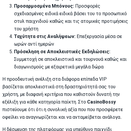
Προσαρμοσμένα Μπόνους:
Προσφορές
σχεδιασμένες ειδικά ειδικά βάσει του το προσωπικό
στυλ παιχνιδιού καθώς και τις ατομικές προτιμήσεις
του χρήστη
Ταχύτητα στις Αναλήψεων:
Επεξεργασία μέσα σε
ωρών αντί ημερών
Πρόσκληση σε Αποκλειστικές Εκδηλώσεις:
Συμμετοχή σε αποκλειστικά και τουρνουά καθώς και
διαγωνισμούς με εξαιρετικά μεγάλα δώρα
Η προοδευτική ανέλιξη στα διάφορα επίπεδα VIP
βασίζεται αποκλειστικά στη δραστηριότητά σας του
χρήστη, με διαφανή κριτήρια που καθιστούν δυνατή την
εξέλιξη για κάθε κατηγορία παίκτη. Στο
CasinoBossy
πιστεύουμε ότι ότι η συνολική αξία που που προσφέρετε
οφείλει να αναγνωρίζεται και να ανταμείβεται ανάλογα..
Η δέσμευση της πλατφόρμας για υπεύθυνο παιχνίδι