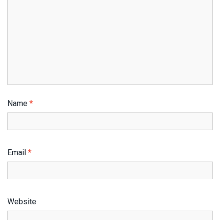
Name
*
Email
*
Website