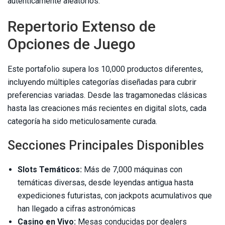
auténticamente aleatorios.
Repertorio Extenso de
Opciones de Juego
Este portafolio supera los 10,000 productos diferentes,
incluyendo múltiples categorías diseñadas para cubrir
preferencias variadas. Desde las tragamonedas clásicas
hasta las creaciones más recientes en digital slots, cada
categoría ha sido meticulosamente curada.
Secciones Principales Disponibles
Slots Temáticos:
Más de 7,000 máquinas con
temáticas diversas, desde leyendas antigua hasta
expediciones futuristas, con jackpots acumulativos que
han llegado a cifras astronómicas
Casino en Vivo:
Mesas conducidas por dealers