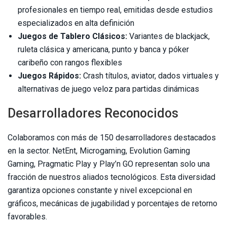
profesionales en tiempo real, emitidas desde estudios
especializados en alta definición
Juegos de Tablero Clásicos:
Variantes de blackjack,
ruleta clásica y americana, punto y banca y póker
caribeño con rangos flexibles
Juegos Rápidos:
Crash títulos, aviator, dados virtuales y
alternativas de juego veloz para partidas dinámicas
Desarrolladores Reconocidos
Colaboramos con más de 150 desarrolladores destacados
en la sector. NetEnt, Microgaming, Evolution Gaming
Gaming, Pragmatic Play y Play’n GO representan solo una
fracción de nuestros aliados tecnológicos. Esta diversidad
garantiza opciones constante y nivel excepcional en
gráficos, mecánicas de jugabilidad y porcentajes de retorno
favorables.