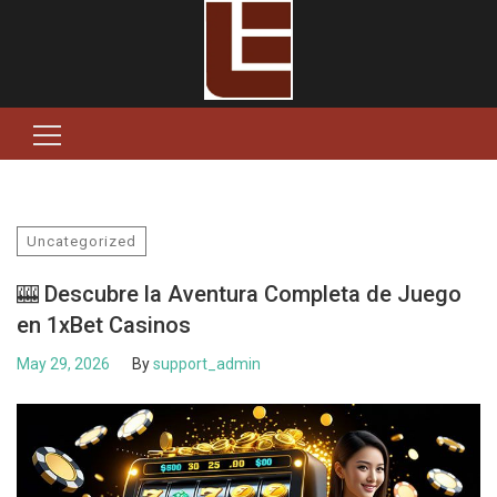
Search
for:
Uncategorized
🎰 Descubre la Aventura Completa de Juego
en 1xBet Casinos
May 29, 2026
By
support_admin