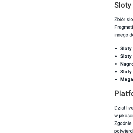
Sloty
Zbiór sl
Pragmati
innego d
Sloty
Sloty
Nagr
Sloty
Mega
Platf
Dział li
w jakośc
Zgodnie 
potwierd