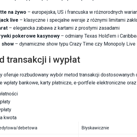
tte na żywo
– europejska, US i francuska w różnorodnych waria
jack live
– klasyczne i specjalne wersje z różnymi limitami zak
rat
– elegancka zabawa z kartami z prostymi zasadami
rywki pokerowe kasynowy
– odmiany Texas Hold’em i Caribbe
 show
– dynamiczne show typu Crazy Time czy Monopoly Live
d transakcji i wypłat
y oferuje rozbudowany wybór metod transakcji dostosowanych 
ne wpłaty bankowe, karty płatnicze, e-portfele elektroniczne or
łatności
płaty
płaty
a kwota
redytowa/debetowa
Błyskawicznie