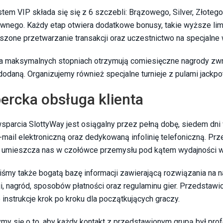
tem VIP składa się się z 6 szczebli: Brązowego, Silver, Złoteg
wnego. Każdy etap otwiera dodatkowe bonusy, takie wyższe limi
szone przetwarzanie transakcji oraz uczestnictwo na specjalne 
a maksymalnych stopniach otrzymują comiesięczne nagrody zwro
dodaną. Organizujemy również specjalne turnieje z pulami jackp
ercka obsługa klienta
sparcia SlottyWay jest osiągalny przez pełną dobę, siedem dn
 e-mail elektroniczną oraz dedykowaną infolinię telefoniczną. Pr
o umieszcza nas w czołówce przemysłu pod kątem wydajności ws
iśmy także bogatą bazę informacji zawierającą rozwiązania na 
cji, nagród, sposobów płatności oraz regulaminu gier. Przedstaw
 instrukcje krok po kroku dla początkujących graczy.
my się o to, aby każdy kontakt z przedstawionym grupą był pro