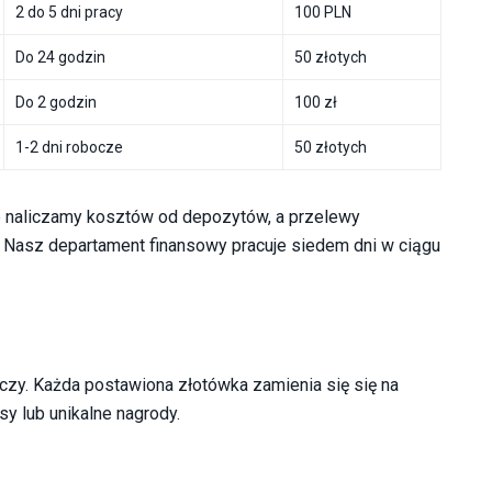
2 do 5 dni pracy
100 PLN
Do 24 godzin
50 złotych
Do 2 godzin
100 zł
1-2 dni robocze
50 złotych
ie naliczamy kosztów od depozytów, a przelewy
 Nasz departament finansowy pracuje siedem dni w ciągu
zy. Każda postawiona złotówka zamienia się się na
sy lub unikalne nagrody.