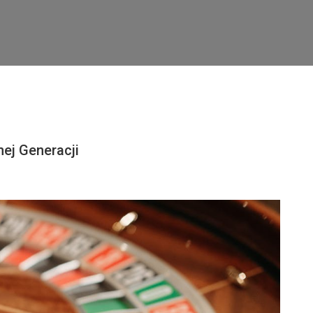
ej Generacji