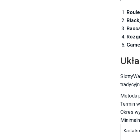
Roule
Black
Bacca
Rozg
Game
Ukła
SlottyWa
tradycyj
Metoda p
Termin w
Okres wy
Minimaln
Karta k