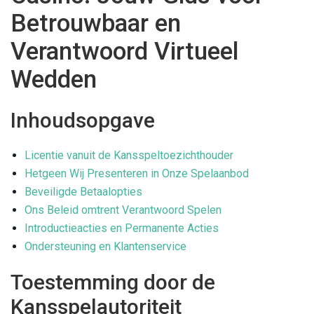
Betrouwbaar en
Verantwoord Virtueel
Wedden
Inhoudsopgave
Licentie vanuit de Kansspeltoezichthouder
Hetgeen Wij Presenteren in Onze Spelaanbod
Beveiligde Betaalopties
Ons Beleid omtrent Verantwoord Spelen
Introductieacties en Permanente Acties
Ondersteuning en Klantenservice
Toestemming door de
Kansspelautoriteit