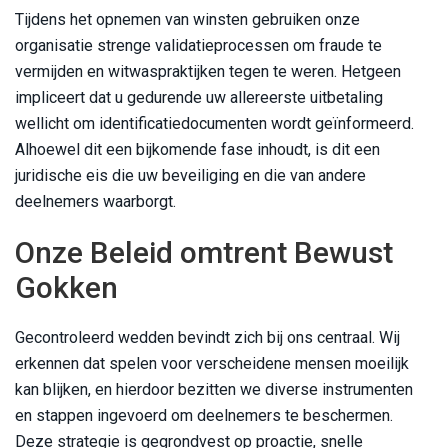
Tijdens het opnemen van winsten gebruiken onze
organisatie strenge validatieprocessen om fraude te
vermijden en witwaspraktijken tegen te weren. Hetgeen
impliceert dat u gedurende uw allereerste uitbetaling
wellicht om identificatiedocumenten wordt geïnformeerd.
Alhoewel dit een bijkomende fase inhoudt, is dit een
juridische eis die uw beveiliging en die van andere
deelnemers waarborgt.
Onze Beleid omtrent Bewust
Gokken
Gecontroleerd wedden bevindt zich bij ons centraal. Wij
erkennen dat spelen voor verscheidene mensen moeilijk
kan blijken, en hierdoor bezitten we diverse instrumenten
en stappen ingevoerd om deelnemers te beschermen.
Deze strategie is gegrondvest op proactie, snelle