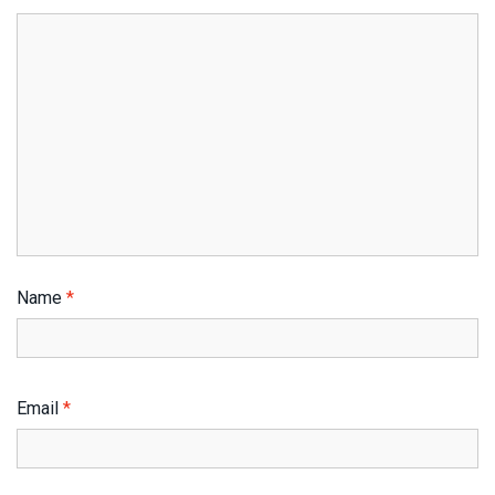
Name
*
Email
*