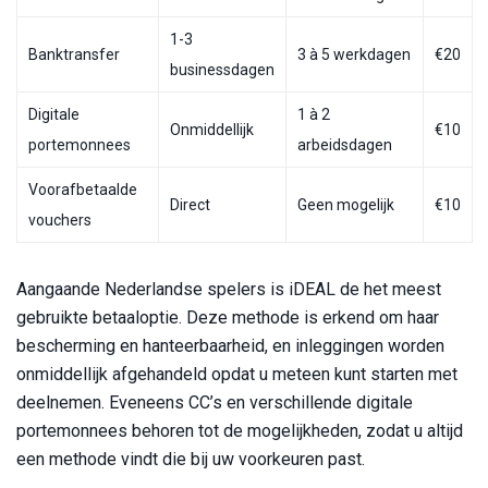
1-3
Banktransfer
3 à 5 werkdagen
€20
businessdagen
Digitale
1 à 2
Onmiddellijk
€10
portemonnees
arbeidsdagen
Voorafbetaalde
Direct
Geen mogelijk
€10
vouchers
Aangaande Nederlandse spelers is iDEAL de het meest
gebruikte betaaloptie. Deze methode is erkend om haar
bescherming en hanteerbaarheid, en inleggingen worden
onmiddellijk afgehandeld opdat u meteen kunt starten met
deelnemen. Eveneens CC’s en verschillende digitale
portemonnees behoren tot de mogelijkheden, zodat u altijd
een methode vindt die bij uw voorkeuren past.