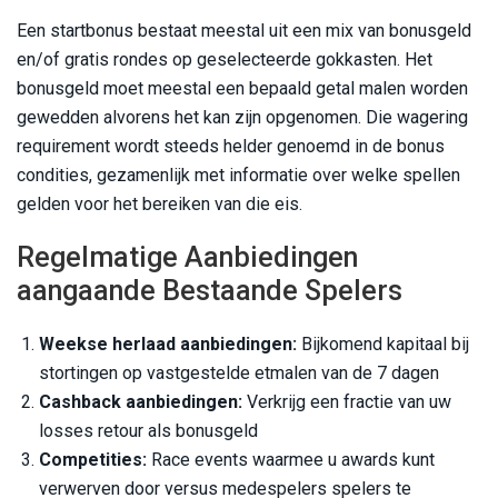
Een startbonus bestaat meestal uit een mix van bonusgeld
en/of gratis rondes op geselecteerde gokkasten. Het
bonusgeld moet meestal een bepaald getal malen worden
gewedden alvorens het kan zijn opgenomen. Die wagering
requirement wordt steeds helder genoemd in de bonus
condities, gezamenlijk met informatie over welke spellen
gelden voor het bereiken van die eis.
Regelmatige Aanbiedingen
aangaande Bestaande Spelers
Weekse herlaad aanbiedingen:
Bijkomend kapitaal bij
stortingen op vastgestelde etmalen van de 7 dagen
Cashback aanbiedingen:
Verkrijg een fractie van uw
losses retour als bonusgeld
Competities:
Race events waarmee u awards kunt
verwerven door versus medespelers spelers te