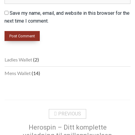
Save my name, email, and website in this browser for the
next time I comment.
2
Ladies Wallet
2
products
14
Mens Wallet
14
products
PREVIOUS
Herospin – Ditt komplette