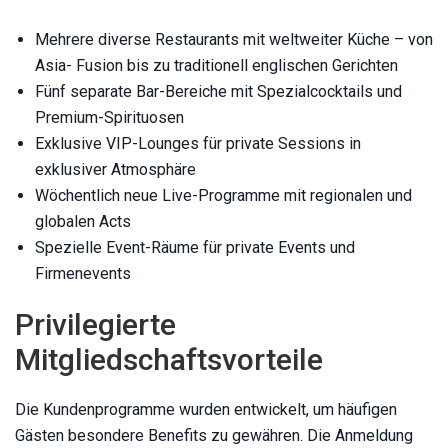
Mehrere diverse Restaurants mit weltweiter Küche – von
Asia- Fusion bis zu traditionell englischen Gerichten
Fünf separate Bar-Bereiche mit Spezialcocktails und
Premium-Spirituosen
Exklusive VIP-Lounges für private Sessions in
exklusiver Atmosphäre
Wöchentlich neue Live-Programme mit regionalen und
globalen Acts
Spezielle Event-Räume für private Events und
Firmenevents
Privilegierte
Mitgliedschaftsvorteile
Die Kundenprogramme wurden entwickelt, um häufigen
Gästen besondere Benefits zu gewähren. Die Anmeldung