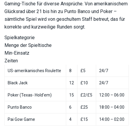
Gaming-Tische für diverse Ansprüche. Von amerikanischem
Glücksrad über 21 bis hin zu Punto Banco und Poker –
sämtliche Spiel wird von geschultem Staff betreut, das für
korrekte und kurzweilige Runden sorgt.
Spielkategorie
Menge der Spieltische
Min-Einsatz
Zeiten
US-amerikanisches Roulette
8
£5
24/7
Black Jack
12
£10
24/7
Poker (Texas- Hold’em)
15
£2/£5
12:00 – 06:00
Punto Banco
6
£25
18:00 – 04:00
Pai Gow Game
4
£15
14:00 – 02:00