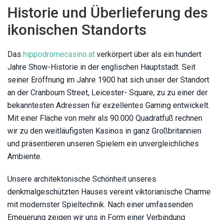
Historie und Überlieferung des
ikonischen Standorts
Das
hippodromecasino.at
verkörpert über als ein hundert
Jahre Show-Historie in der englischen Hauptstadt. Seit
seiner Eröffnung im Jahre 1900 hat sich unser der Standort
an der Cranbourn Street, Leicester- Square, zu zu einer der
bekanntesten Adressen für exzellentes Gaming entwickelt.
Mit einer Fläche von mehr als 90.000 Quadratfuß rechnen
wir zu den weitläufigsten Kasinos in ganz Großbritannien
und präsentieren unseren Spielern ein unvergleichliches
Ambiente.
Unsere architektonische Schönheit unseres
denkmalgeschützten Hauses vereint viktorianische Charme
mit modernster Spieltechnik. Nach einer umfassenden
Erneuerung zeigen wir uns in Form einer Verbindung