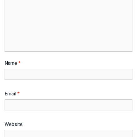
Name
*
Email
*
Website