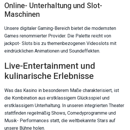
Online- Unterhaltung und Slot-
Maschinen
Unsere digitaler Gaming-Bereich bietet die modernsten
Games renommierter Provider. Die Palette reicht von
jackpot- Slots bis zu themenbezogenen Videoslots mit
eindrücklichen Animationen und Soundeffekten.
Live-Entertainment und
kulinarische Erlebnisse
Was das Kasino in besonderem Maße charakterisiert, ist
die Kombination aus erstklassigem Glücksspiel und
erstklassigem Unterhaltung. In unseren integrierten Theater
stattfinden regelmäßig Shows, Comedyprogramme und
Musik- Performances statt, die weltbekannte Stars auf
unsere Bühne holen.