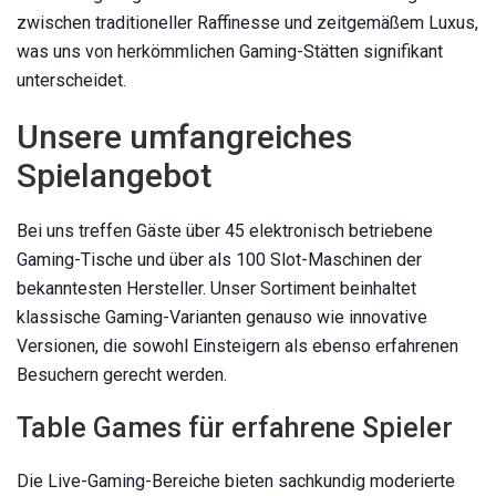
zwischen traditioneller Raffinesse und zeitgemäßem Luxus,
was uns von herkömmlichen Gaming-Stätten signifikant
unterscheidet.
Unsere umfangreiches
Spielangebot
Bei uns treffen Gäste über 45 elektronisch betriebene
Gaming-Tische und über als 100 Slot-Maschinen der
bekanntesten Hersteller. Unser Sortiment beinhaltet
klassische Gaming-Varianten genauso wie innovative
Versionen, die sowohl Einsteigern als ebenso erfahrenen
Besuchern gerecht werden.
Table Games für erfahrene Spieler
Die Live-Gaming-Bereiche bieten sachkundig moderierte