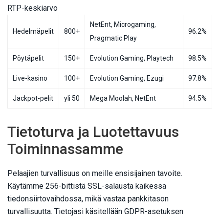
RTP-keskiarvo
NetEnt, Microgaming,
Hedelmäpelit
800+
96.2%
Pragmatic Play
Pöytäpelit
150+
Evolution Gaming, Playtech
98.5%
Live-kasino
100+
Evolution Gaming, Ezugi
97.8%
Jackpot-pelit
yli 50
Mega Moolah, NetEnt
94.5%
Tietoturva ja Luotettavuus
Toiminnassamme
Pelaajien turvallisuus on meille ensisijainen tavoite.
Käytämme 256-bittistä SSL-salausta kaikessa
tiedonsiirtovaihdossa, mikä vastaa pankkitason
turvallisuutta. Tietojasi käsitellään GDPR-asetuksen