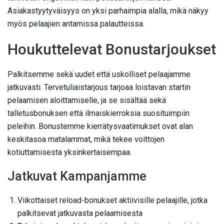
Asiakastyytyväisyys on yksi parhaimpia alalla, mikä näkyy
myös pelaajien antamissa palautteissa.
Houkuttelevat Bonustarjoukset
Palkitsemme sekä uudet että uskolliset pelaajamme
jatkuvasti. Tervetuliaistarjous tarjoaa loistavan startin
pelaamisen aloittamiselle, ja se sisältää sekä
talletusbonuksen että ilmaiskierroksia suosituimpiin
peleihin. Bonustemme kierrätysvaatimukset ovat alan
keskitasoa matalammat, mikä tekee voittojen
kotiuttamisesta yksinkertaisempaa.
Jatkuvat Kampanjamme
Viikottaiset reload-bonukset aktiivisille pelaajille, jotka
palkitsevat jatkuvasta pelaamisesta