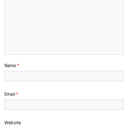
Name
*
Email
*
Website