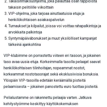
Takaisinmaksuohjelma, joka palauttaa osan tappioista
takaisin pelitilille viikoittain
VIP-ohjelma, joka tarjoaa ainutlaatuisia etuja ja
henkilökohtaisen asiakaspalvelun
Turnaukset ja kilpailut, joissa voi voittaa rahapalkintoja ja
arvokkaita palkintoja
Syntymäpäiväbonukset ja muut yksilölliset kampanjat
tärkeinä ajankohtina
VIP-klubimme on porrastettu viiteen eri tasoon, ja jokainen
taso avaa uusia etuja. Korkeimmalla tasolla pelaajat saavat
henkilökohtaisen tilinhoitajan, nopeammat nostot,
korkeammat nostotasorajat sekä eksklusiivisia bonuksia.
Ylöspäin VIP-tasoilla edetään keräämällä pisteitä
pelaamisesta – jokainen panostettu euro tuottaa pisteitä.
Pelialustamme on rakennettu pelaajia varten. Jatkuva
kehitystyömme keskittyy käyttökokemuksen