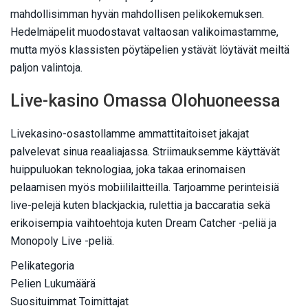
mahdollisimman hyvän mahdollisen pelikokemuksen.
Hedelmäpelit muodostavat valtaosan valikoimastamme,
mutta myös klassisten pöytäpelien ystävät löytävät meiltä
paljon valintoja.
Live-kasino Omassa Olohuoneessa
Livekasino-osastollamme ammattitaitoiset jakajat
palvelevat sinua reaaliajassa. Striimauksemme käyttävät
huippuluokan teknologiaa, joka takaa erinomaisen
pelaamisen myös mobiililaitteilla. Tarjoamme perinteisiä
live-pelejä kuten blackjackia, rulettia ja baccaratia sekä
erikoisempia vaihtoehtoja kuten Dream Catcher -peliä ja
Monopoly Live -peliä.
Pelikategoria
Pelien Lukumäärä
Suosituimmat Toimittajat