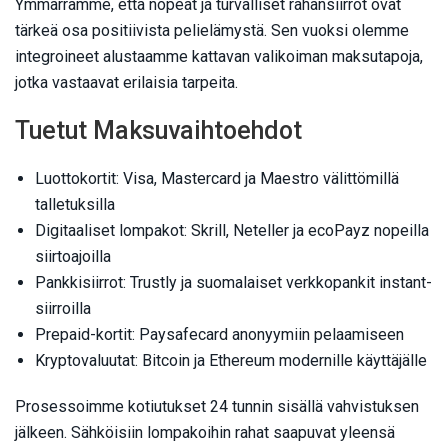
Ymmärrämme, että nopeat ja turvalliset rahansiirrot ovat
tärkeä osa positiivista pelielämystä. Sen vuoksi olemme
integroineet alustaamme kattavan valikoiman maksutapoja,
jotka vastaavat erilaisia tarpeita.
Tuetut Maksuvaihtoehdot
Luottokortit: Visa, Mastercard ja Maestro välittömillä
talletuksilla
Digitaaliset lompakot: Skrill, Neteller ja ecoPayz nopeilla
siirtoajoilla
Pankkisiirrot: Trustly ja suomalaiset verkkopankit instant-
siirroilla
Prepaid-kortit: Paysafecard anonyymiin pelaamiseen
Kryptovaluutat: Bitcoin ja Ethereum modernille käyttäjälle
Prosessoimme kotiutukset 24 tunnin sisällä vahvistuksen
jälkeen. Sähköisiin lompakoihin rahat saapuvat yleensä