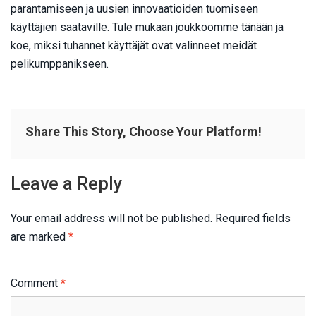
parantamiseen ja uusien innovaatioiden tuomiseen
käyttäjien saataville. Tule mukaan joukkoomme tänään ja
koe, miksi tuhannet käyttäjät ovat valinneet meidät
pelikumppanikseen.
Share This Story, Choose Your Platform!
Leave a Reply
Your email address will not be published.
Required fields
are marked
*
Comment
*