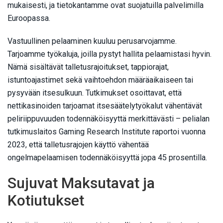
mukaisesti, ja tietokantamme ovat suojatuilla palvelimilla
Euroopassa.
Vastuullinen pelaaminen kuuluu perusarvojamme.
Tarjoamme työkaluja, joilla pystyt hallita pelaamistasi hyvin.
Nämä sisältävät talletusrajoitukset, tappiorajat,
istuntoajastimet sekä vaihtoehdon määräaikaiseen tai
pysyvään itsesulkuun. Tutkimukset osoittavat, että
nettikasinoiden tarjoamat itsesäätelytyökalut vähentävät
peliriippuvuuden todennäköisyyttä merkittävästi – pelialan
tutkimuslaitos Gaming Research Institute raportoi vuonna
2023, että talletusrajojen käyttö vähentää
ongelmapelaamisen todennäköisyyttä jopa 45 prosentilla.
Sujuvat Maksutavat ja
Kotiutukset