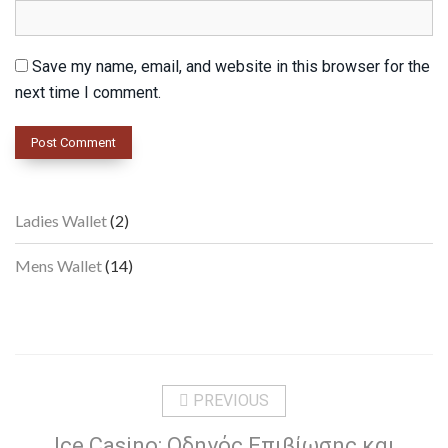
Save my name, email, and website in this browser for the
next time I comment.
2
Ladies Wallet
2
products
14
Mens Wallet
14
products
PREVIOUS
Ice Casino: Οδηγός Επιβίωσης και