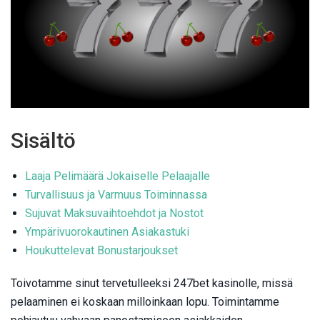
Sisältö
Laaja Pelimäärä Jokaiselle Pelaajalle
Turvallisuus ja Varmuus Toiminnassa
Sujuvat Maksuvaihtoehdot ja Nostot
Ympärivuorokautinen Asiakastuki
Houkuttelevat Bonustarjoukset
Toivotamme sinut tervetulleeksi 247bet kasinolle, missä
pelaaminen ei koskaan milloinkaan lopu. Toimintamme