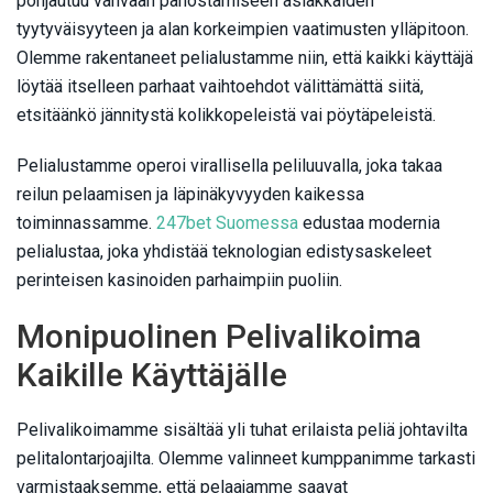
pohjautuu vahvaan panostamiseen asiakkaiden
tyytyväisyyteen ja alan korkeimpien vaatimusten ylläpitoon.
Olemme rakentaneet pelialustamme niin, että kaikki käyttäjä
löytää itselleen parhaat vaihtoehdot välittämättä siitä,
etsitäänkö jännitystä kolikkopeleistä vai pöytäpeleistä.
Pelialustamme operoi virallisella peliluuvalla, joka takaa
reilun pelaamisen ja läpinäkyvyyden kaikessa
toiminnassamme.
247bet Suomessa
edustaa modernia
pelialustaa, joka yhdistää teknologian edistysaskeleet
perinteisen kasinoiden parhaimpiin puoliin.
Monipuolinen Pelivalikoima
Kaikille Käyttäjälle
Pelivalikoimamme sisältää yli tuhat erilaista peliä johtavilta
pelitalontarjoajilta. Olemme valinneet kumppanimme tarkasti
varmistaaksemme, että pelaajamme saavat