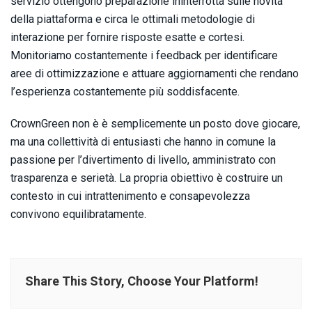
servizio ottengono preparazione ininterrotta sulle novità
della piattaforma e circa le ottimali metodologie di
interazione per fornire risposte esatte e cortesi.
Monitoriamo costantemente i feedback per identificare
aree di ottimizzazione e attuare aggiornamenti che rendano
l’esperienza costantemente più soddisfacente.
CrownGreen non è è semplicemente un posto dove giocare,
ma una collettività di entusiasti che hanno in comune la
passione per l’divertimento di livello, amministrato con
trasparenza e serietà. La propria obiettivo è costruire un
contesto in cui intrattenimento e consapevolezza
convivono equilibratamente.
Share This Story, Choose Your Platform!