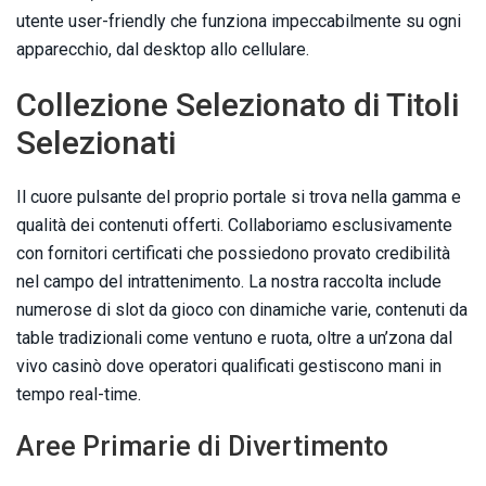
utente user-friendly che funziona impeccabilmente su ogni
apparecchio, dal desktop allo cellulare.
Collezione Selezionato di Titoli
Selezionati
Il cuore pulsante del proprio portale si trova nella gamma e
qualità dei contenuti offerti. Collaboriamo esclusivamente
con fornitori certificati che possiedono provato credibilità
nel campo del intrattenimento. La nostra raccolta include
numerose di slot da gioco con dinamiche varie, contenuti da
table tradizionali come ventuno e ruota, oltre a un’zona dal
vivo casinò dove operatori qualificati gestiscono mani in
tempo real-time.
Aree Primarie di Divertimento