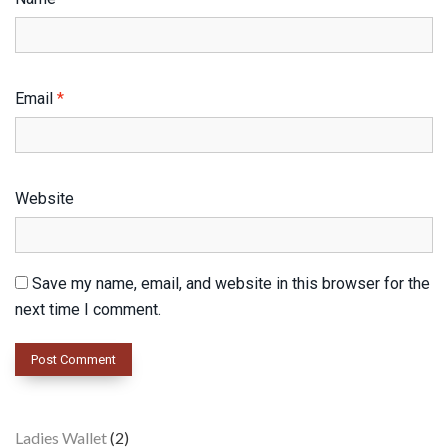
Email
*
Website
Save my name, email, and website in this browser for the
next time I comment.
2
Ladies Wallet
2