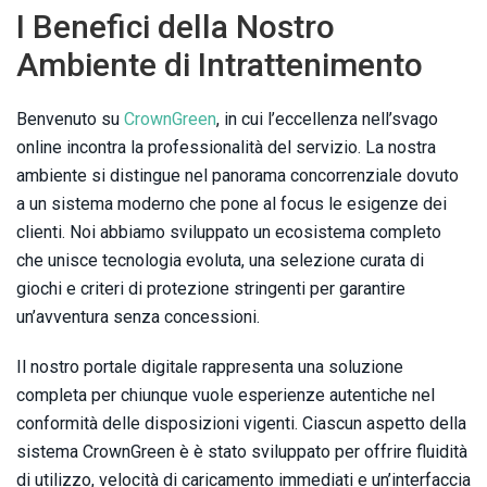
I Benefici della Nostro
Ambiente di Intrattenimento
Benvenuto su
CrownGreen
, in cui l’eccellenza nell’svago
online incontra la professionalità del servizio. La nostra
ambiente si distingue nel panorama concorrenziale dovuto
a un sistema moderno che pone al focus le esigenze dei
clienti. Noi abbiamo sviluppato un ecosistema completo
che unisce tecnologia evoluta, una selezione curata di
giochi e criteri di protezione stringenti per garantire
un’avventura senza concessioni.
Il nostro portale digitale rappresenta una soluzione
completa per chiunque vuole esperienze autentiche nel
conformità delle disposizioni vigenti. Ciascun aspetto della
sistema CrownGreen è è stato sviluppato per offrire fluidità
di utilizzo, velocità di caricamento immediati e un’interfaccia