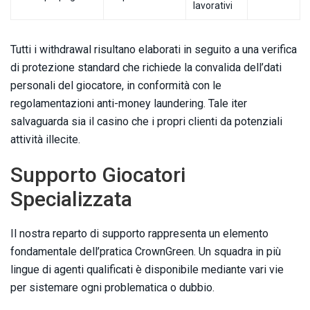
lavorativi
Tutti i withdrawal risultano elaborati in seguito a una verifica
di protezione standard che richiede la convalida dell’dati
personali del giocatore, in conformità con le
regolamentazioni anti-money laundering. Tale iter
salvaguarda sia il casino che i propri clienti da potenziali
attività illecite.
Supporto Giocatori
Specializzata
Il nostra reparto di supporto rappresenta un elemento
fondamentale dell’pratica CrownGreen. Un squadra in più
lingue di agenti qualificati è disponibile mediante vari vie
per sistemare ogni problematica o dubbio.