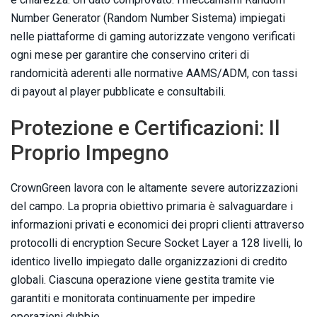
Number Generator (Random Number Sistema) impiegati
nelle piattaforme di gaming autorizzate vengono verificati
ogni mese per garantire che conservino criteri di
randomicità aderenti alle normative AAMS/ADM, con tassi
di payout al player pubblicate e consultabili.
Protezione e Certificazioni: Il
Proprio Impegno
CrownGreen lavora con le altamente severe autorizzazioni
del campo. La propria obiettivo primaria è salvaguardare i
informazioni privati e economici dei propri clienti attraverso
protocolli di encryption Secure Socket Layer a 128 livelli, lo
identico livello impiegato dalle organizzazioni di credito
globali. Ciascuna operazione viene gestita tramite vie
garantiti e monitorata continuamente per impedire
operazioni dubbie.