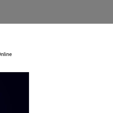
nline