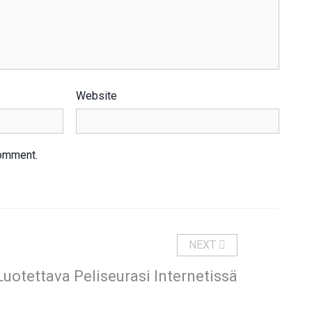
Website
comment.
NEXT
Luotettava Peliseurasi Internetissä