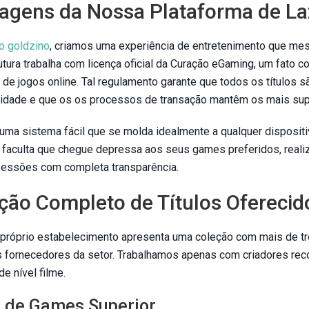
agens da Nossa Plataforma de La
o goldzino
, criamos uma experiência de entretenimento que mesc
rutura trabalha com licença oficial da Curação eGaming, um fato 
 de jogos online. Tal regulamento garante que todos os títulos 
lidade e que os os processos de transação mantêm os mais supe
uma sistema fácil que se molda idealmente a qualquer dispositiv
 faculta que chegue depressa aos seus games preferidos, realiz
sessões com completa transparência.
ção Completo de Títulos Oferecid
próprio estabelecimento apresenta uma coleção com mais de t
 fornecedores da setor. Trabalhamos apenas com criadores recon
de nível filme.
 de Games Superior