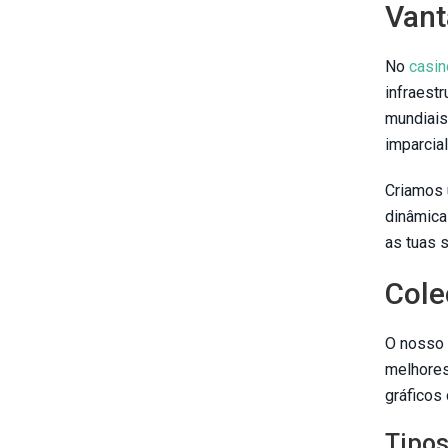
Vant
No
casin
infraest
mundiais
imparcia
Criamos 
dinâmica
as tuas 
Cole
O nosso 
melhores
gráficos 
Tipos