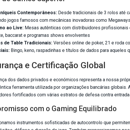
níqueis Contemporâneos:
Desde tradicionais de 3 rolos até 
ndo jogos famosos com mecânicas inovadoras como Megaways
no ao Live:
Mesas autênticas com distribuidores profissionais e
tte, baccarat e programas shows envolventes
 de Table Tradicionais:
Versões online de poker, 21 e roda c
iais:
Bingo, keno, raspadinhas e títulos de dados para aqueles 
rança e Certificação Global
nça dos dados privados e económicos representa a nossa própr
dêntica ferramenta utilizada por organizações bancárias globais
dores fortificados com várias estratos de defesa contra entrada
romisso com o Gaming Equilibrado
onamos instrumentos sofisticadas de autocontrolo que permitem