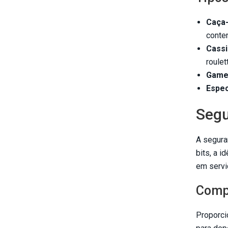
Caça-
conte
Cassi
roule
Games
Espec
Segu
A segura
bits, a i
em servi
Comp
Proporci