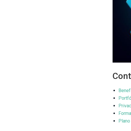
Con
Benef
Portf
Priva
Forma
Plano