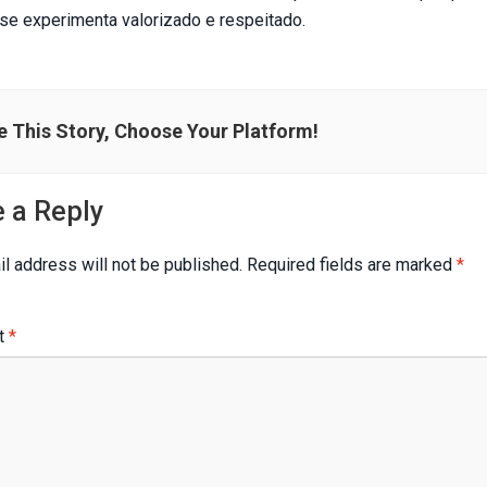
e experimenta valorizado e respeitado.
e This Story, Choose Your Platform!
 a Reply
l address will not be published.
Required fields are marked
*
t
*