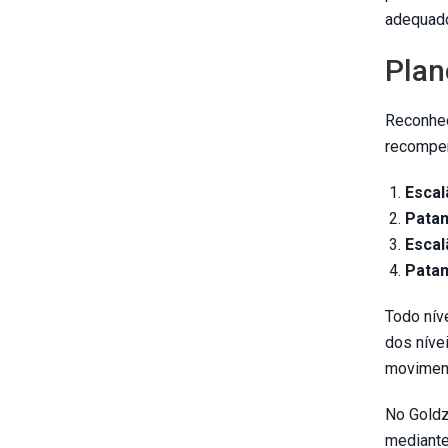
adequad
Plan
Reconhec
recompen
Escal
Patam
Escal
Patam
Todo níve
dos níve
movimenta
No Goldz
mediante