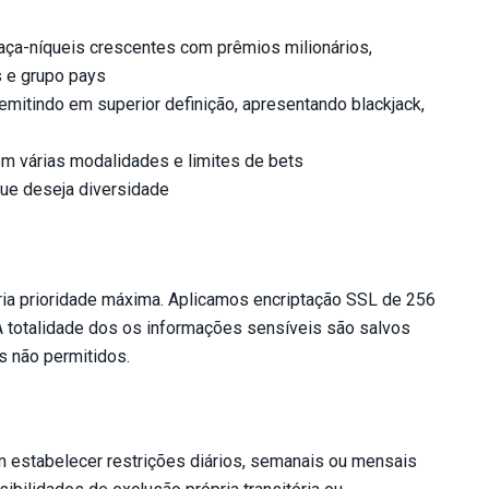
caça-níqueis crescentes com prêmios milionários,
 e grupo pays
mitindo em superior definição, apresentando blackjack,
om várias modalidades e limites de bets
que deseja diversidade
ia prioridade máxima. Aplicamos encriptação SSL de 256
. A totalidade dos os informações sensíveis são salvos
s não permitidos.
 estabelecer restrições diários, semanais ou mensais