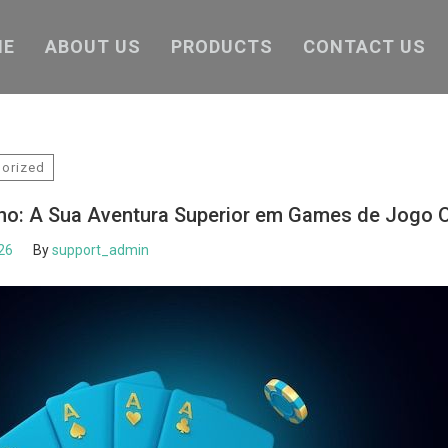
ME
ABOUT US
PRODUCTS
CONTACT US
orized
no: A Sua Aventura Superior em Games de Jogo O
26
By
support_admin